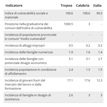
Indicatore
Tropea
Calabria
Italia
Indice di vulnerabilità sociale e
100.6
100.6
99.3
materiale
Posizione nella graduatoria dei
1030.5
3
-
comuni dell'indice di vulnerabilità
Incidenza di popolazione provinciale
-
-
-
in comuni "molto vulnerabili"
Incidenza di alloggi impropri
0.5
0.2
0.2
Incidenza delle famiglie numerose
1.9
1.6
1.4
Incidenza delle famiglie con
5.1
5.1
2.7
potenziale disagio economico
Incidenza popolazione in condizione
2.4
1.5
1.5
di affollamento
Incidenza di giovani fuori dal
17.1
17.6
12.3
mercato del lavoro e dalla
formazione
Incidenza di famiglie in disagio di
2.6
3
3
assistenza