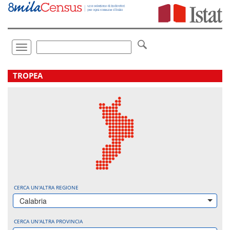
Vai
direttamente
a:
Contenuto
Ricerca
Toggle
navigation
.
TROPEA
CERCA UN'ALTRA REGIONE
Calabria
CERCA UN'ALTRA PROVINCIA