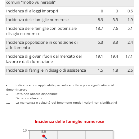
comuni "molto vulnerabili"
Incidenza di alloggi impropri
0
0
0.5
Incidenza delle famiglie numerose
8.9
3.3
1.9
Incidenza delle famiglie con potenziale
13.7
7.6
5.1
disagio economico
Incidenza popolazione in condizione di
5.3
3.3
2.4
affollamento
Incidenza di giovani fuori dal mercato del
19.1
19.4
17.1
lavoro e dalla formazione
Incidenza di famiglie in disagio di assistenza
1.5
1.8
2.6
-
Indicatore non applicabile per valore nullo o poco significativo del
denominatore
..
Dato non ancora disponibile
...
Dato non rilevato
....
La mancanza o esiguità del fenomeno rende i valori non significativi
Incidenza delle famiglie numerose
10
8.9