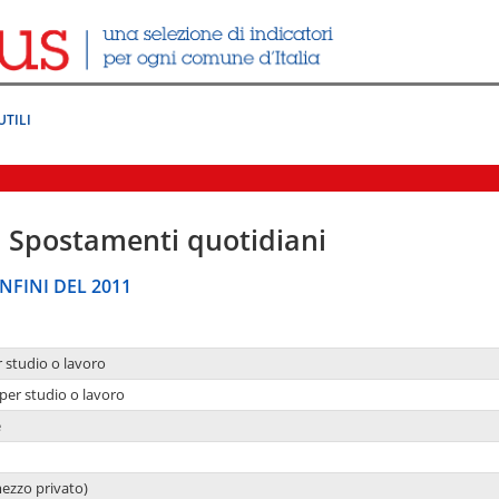
UTILI
|
Spostamenti quotidiani
NFINI DEL 2011
r studio o lavoro
per studio o lavoro
e
mezzo privato)