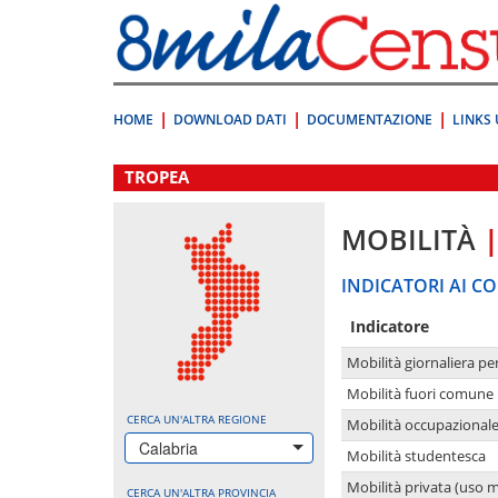
Vai
direttamente
a:
Contenuto
Ricerca
HOME
DOWNLOAD DATI
DOCUMENTAZIONE
LINKS 
.
TROPEA
MOBILITÀ
INDICATORI AI CO
Indicatore
Mobilità giornaliera pe
Mobilità fuori comune 
CERCA UN'ALTRA REGIONE
Mobilità occupazional
Calabria
Mobilità studentesca
Mobilità privata (uso 
CERCA UN'ALTRA PROVINCIA