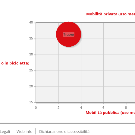
Mobilità privata (uso me
40
Tropea
35
30
 o in bicicletta)
25
20
15
0
2
4
6
8
Mobilità pubblica (uso me
Legali
Web info
Dichiarazione di accessibilità