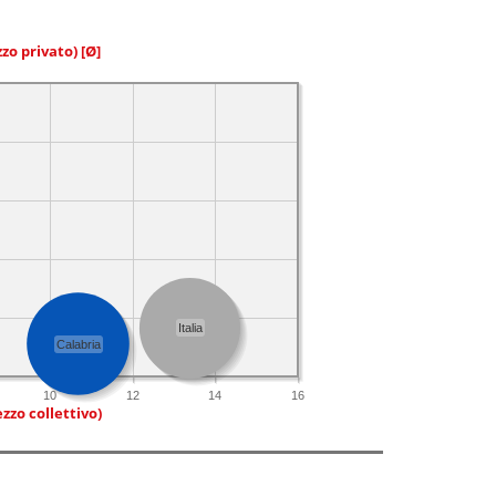
zzo privato)
[Ø]
Italia
Calabria
10
12
14
16
zzo collettivo)