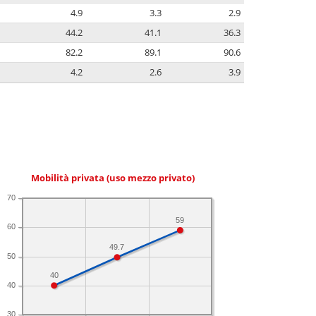
4.9
3.3
2.9
44.2
41.1
36.3
82.2
89.1
90.6
4.2
2.6
3.9
Mobilità privata (uso mezzo privato)
70
59
60
49.7
50
40
40
30