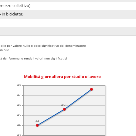
mezzo collettivo)
 in bicicletta)
bile per valore nullo o poco significativo del denominatore
nibile
 del fenomeno rende i valori non significativi
Mobilità giornaliera per studio o lavoro
48
47
45.6
46
45
44
44
43