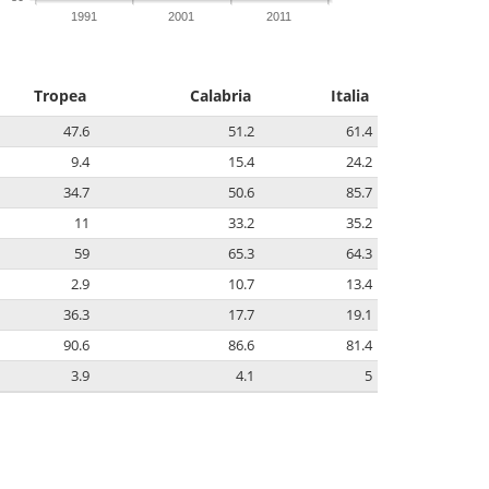
1991
2001
2011
Tropea
Calabria
Italia
47.6
51.2
61.4
9.4
15.4
24.2
34.7
50.6
85.7
11
33.2
35.2
59
65.3
64.3
2.9
10.7
13.4
36.3
17.7
19.1
90.6
86.6
81.4
3.9
4.1
5