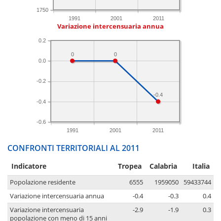
1750
1991
2001
2011
Variazione intercensuaria annua
0.2
0
0
0.0
-0.2
-0.4
-0.4
-0.6
1991
2001
2011
CONFRONTI TERRITORIALI AL 2011
Indicatore
Tropea
Calabria
Italia
Popolazione residente
6555
1959050
59433744
Variazione intercensuaria annua
-0.4
-0.3
0.4
Variazione intercensuaria
-2.9
-1.9
0.3
popolazione con meno di 15 anni