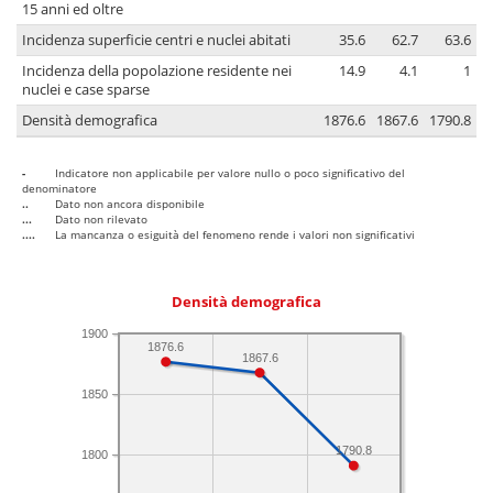
15 anni ed oltre
Incidenza superficie centri e nuclei abitati
35.6
62.7
63.6
Incidenza della popolazione residente nei
14.9
4.1
1
nuclei e case sparse
Densità demografica
1876.6
1867.6
1790.8
-
Indicatore non applicabile per valore nullo o poco significativo del
denominatore
..
Dato non ancora disponibile
...
Dato non rilevato
....
La mancanza o esiguità del fenomeno rende i valori non significativi
Densità demografica
1900
1876.6
1867.6
1850
1790.8
1800