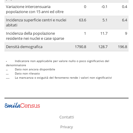
Variazione intercensuaria
0
-0.1
0.4
popolazione con 15 anni ed oltre
Incidenza superficie centri e nuclei
63.6
5.1
6.4
abitati
Incidenza della popolazione
1
11.7
9
residente nei nuclei e case sparse
Densità demografica
1790.8
128.7
196.8
-
Indicatore non applicabile per valore nullo o poco significativo del
denominatore
..
Dato non ancora disponibile
...
Dato non rilevato
....
La mancanza o esiguità del fenomeno rende i valori non significativi
Contatti
Privacy