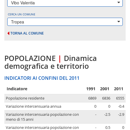
Vibo Valentia
CERCA UN COMUNE
Tropea
TORNA AL COMUNE
POPOLAZIONE
|
Dinamica
demografica e territorio
INDICATORI AI CONFINI DEL 2011
Indicatore
1991
2001
2011
Popolazione residente
6869
6836
6555
Variazione intercensuaria annua
0
0
-0.4
Variazione intercensuaria popolazione con
-
-2.5
-2.9
meno di 15 anni
Variazione intercensuaria popolazione con
-
0.5
0