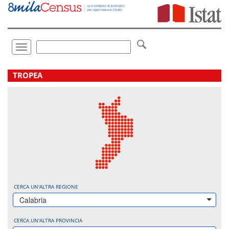
Vai
direttamente
a:
Contenuto
Ricerca
Toggle
navigation
.
TROPEA
CERCA UN'ALTRA REGIONE
Calabria
CERCA UN'ALTRA PROVINCIA