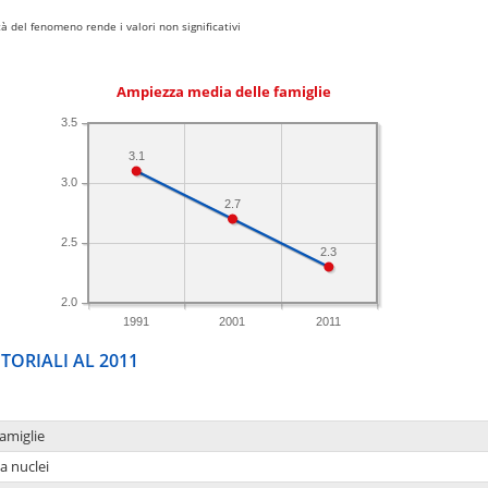
 del fenomeno rende i valori non significativi
Ampiezza media delle famiglie
3.5
3.1
3.0
2.7
2.5
2.3
2.0
1991
2001
2011
TORIALI AL 2011
amiglie
a nuclei