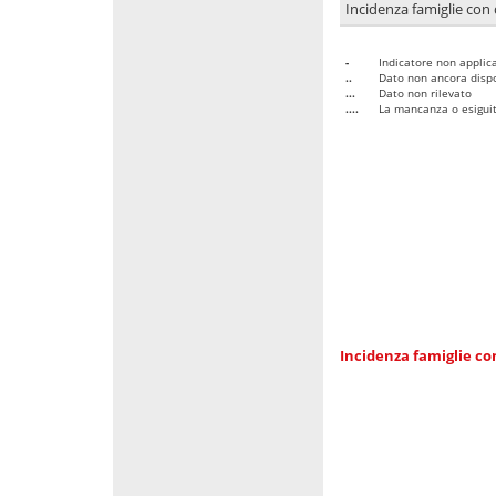
Incidenza famiglie con 
-
Indicatore non applica
..
Dato non ancora dispo
...
Dato non rilevato
....
La mancanza o esiguità
Incidenza famiglie co