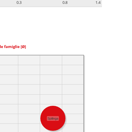
0.3
0.8
1.4
le famiglie
[Ø]
Spilinga