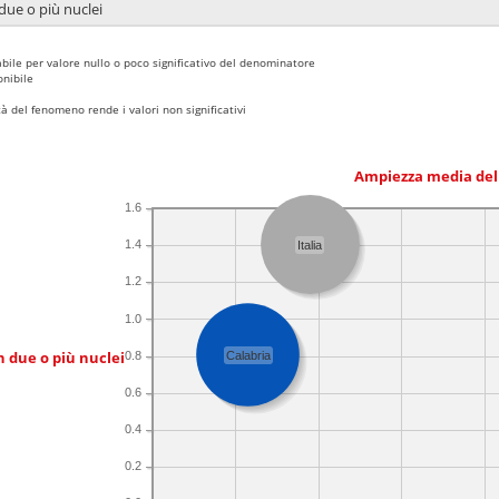
due o più nuclei
bile per valore nullo o poco significativo del denominatore
nibile
 del fenomeno rende i valori non significativi
Ampiezza media del
1.6
1.4
Italia
1.2
1.0
n due o più nuclei
0.8
Calabria
0.6
0.4
0.2