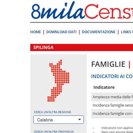
Vai
direttamente
a:
Contenuto
Ricerca
HOME
DOWNLOAD DATI
DOCUMENTAZIONE
LINKS 
.
SPILINGA
FAMIGLIE
|
INDICATORI AI CO
Indicatore
Ampiezza media delle f
Incidenza famiglie senz
CERCA UN'ALTRA REGIONE
Incidenza famiglie con 
Calabria
-
Indicatore non applica
CERCA UN'ALTRA PROVINCIA
..
Dato non ancora dispo