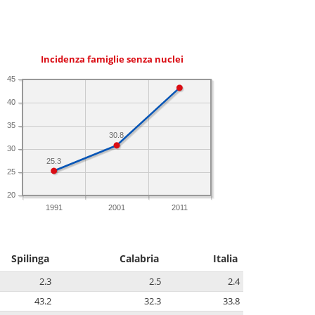
Incidenza famiglie senza nuclei
45
40
35
30.8
30
25.3
25
20
1991
2001
2011
Spilinga
Calabria
Italia
2.3
2.5
2.4
43.2
32.3
33.8