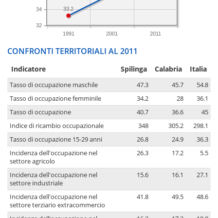
33.2
34
32
1991
2001
2011
CONFRONTI TERRITORIALI AL 2011
Indicatore
Spilinga
Calabria
Italia
Tasso di occupazione maschile
47.3
45.7
54.8
Tasso di occupazione femminile
34.2
28
36.1
Tasso di occupazione
40.7
36.6
45
Indice di ricambio occupazionale
348
305.2
298.1
Tasso di occupazione 15-29 anni
26.8
24.9
36.3
Incidenza dell'occupazione nel
26.3
17.2
5.5
settore agricolo
Incidenza dell'occupazione nel
15.6
16.1
27.1
settore industriale
Incidenza dell'occupazione nel
41.8
49.5
48.6
settore terziario extracommercio