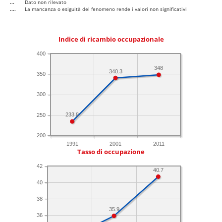
...
Dato non rilevato
....
La mancanza o esiguità del fenomeno rende i valori non significativi
Indice di ricambio occupazionale
400
348
340.3
350
300
233.8
250
200
1991
2001
2011
Tasso di occupazione
42
40.7
40
38
35.9
36