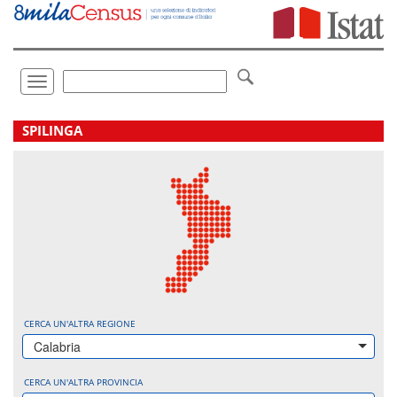
Vai
direttamente
a:
Contenuto
Ricerca
Toggle
navigation
.
SPILINGA
CERCA UN'ALTRA REGIONE
Calabria
CERCA UN'ALTRA PROVINCIA