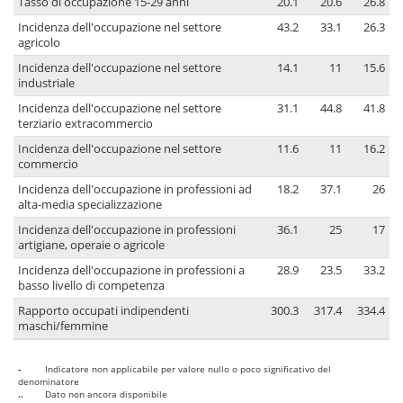
Tasso di occupazione 15-29 anni
20.1
20.6
26.8
Incidenza dell'occupazione nel settore
43.2
33.1
26.3
agricolo
Incidenza dell'occupazione nel settore
14.1
11
15.6
industriale
Incidenza dell'occupazione nel settore
31.1
44.8
41.8
terziario extracommercio
Incidenza dell'occupazione nel settore
11.6
11
16.2
commercio
Incidenza dell'occupazione in professioni ad
18.2
37.1
26
alta-media specializzazione
Incidenza dell'occupazione in professioni
36.1
25
17
artigiane, operaie o agricole
Incidenza dell'occupazione in professioni a
28.9
23.5
33.2
basso livello di competenza
Rapporto occupati indipendenti
300.3
317.4
334.4
maschi/femmine
-
Indicatore non applicabile per valore nullo o poco significativo del
denominatore
..
Dato non ancora disponibile