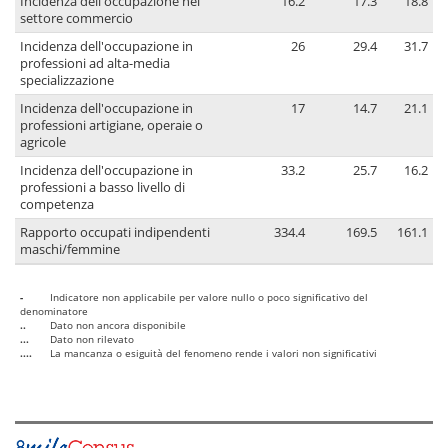
Incidenza dell'occupazione nel
16.2
17.3
18.8
settore commercio
Incidenza dell'occupazione in
26
29.4
31.7
professioni ad alta-media
specializzazione
Incidenza dell'occupazione in
17
14.7
21.1
professioni artigiane, operaie o
agricole
Incidenza dell'occupazione in
33.2
25.7
16.2
professioni a basso livello di
competenza
Rapporto occupati indipendenti
334.4
169.5
161.1
maschi/femmine
-
Indicatore non applicabile per valore nullo o poco significativo del
denominatore
..
Dato non ancora disponibile
...
Dato non rilevato
....
La mancanza o esiguità del fenomeno rende i valori non significativi