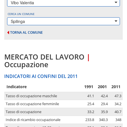
Vibo Valentia
CERCA UN COMUNE
Spilinga
TORNA AL COMUNE
MERCATO DEL LAVORO
|
Occupazione
INDICATORI AI CONFINI DEL 2011
Indicatore
1991
2001
2011
Tasso di occupazione maschile
41.1
42.4
47.3
Tasso di occupazione femminile
25.4
29.4
34.2
Tasso di occupazione
33.2
35.9
40.7
Indice di ricambio occupazionale
233.8
340.3
348