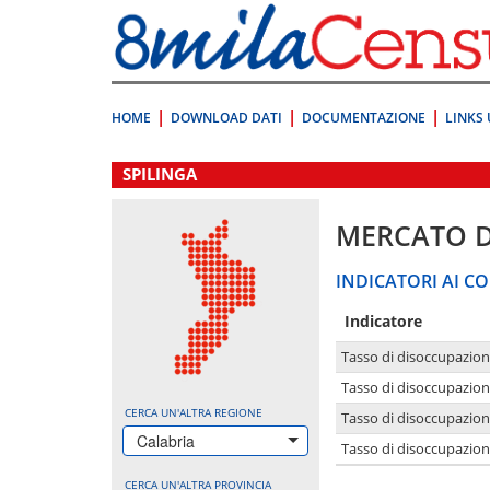
Vai
direttamente
a:
Contenuto
Ricerca
HOME
DOWNLOAD DATI
DOCUMENTAZIONE
LINKS 
.
SPILINGA
MERCATO 
INDICATORI AI CO
Indicatore
Tasso di disoccupazio
Tasso di disoccupazio
CERCA UN'ALTRA REGIONE
Tasso di disoccupazio
Calabria
Tasso di disoccupazion
CERCA UN'ALTRA PROVINCIA