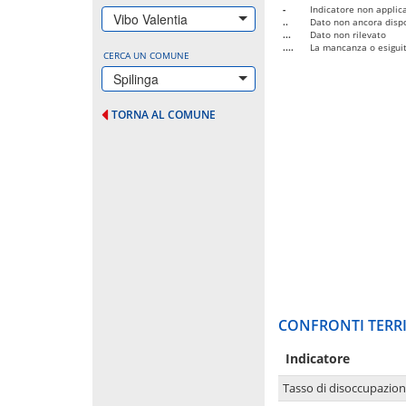
-
Indicatore non applica
Vibo Valentia
..
Dato non ancora dispo
...
Dato non rilevato
....
La mancanza o esiguità
CERCA UN COMUNE
Spilinga
TORNA AL COMUNE
CONFRONTI TERRI
Indicatore
Tasso di disoccupazio