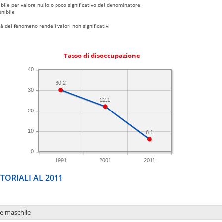
bile per valore nullo o poco significativo del denominatore
nibile
 del fenomeno rende i valori non significativi
Tasso di disoccupazione
40
30.2
30
22.1
20
10
6.1
0
1991
2001
2011
TORIALI AL 2011
ne maschile