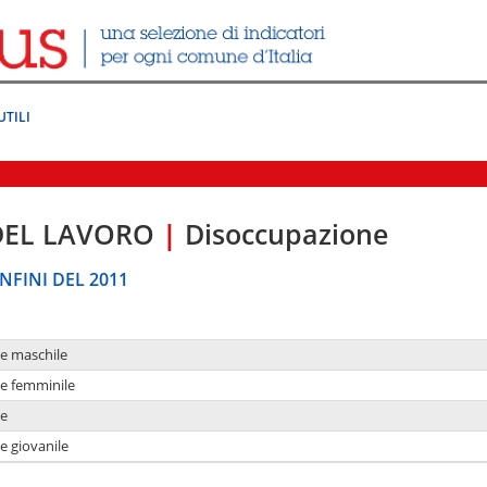
UTILI
DEL LAVORO
|
Disoccupazione
NFINI DEL 2011
ne maschile
ne femminile
ne
e giovanile