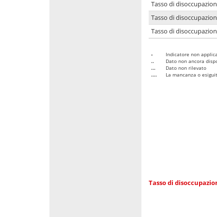
Tasso di disoccupazio
Tasso di disoccupazio
Tasso di disoccupazion
-
Indicatore non applica
..
Dato non ancora dispo
...
Dato non rilevato
....
La mancanza o esiguità
Tasso di disoccupazi