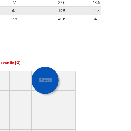
7.1
22.6
13.6
6.1
19.5
11.4
17.6
49.6
34.7
iovanile
[Ø]
Calabria