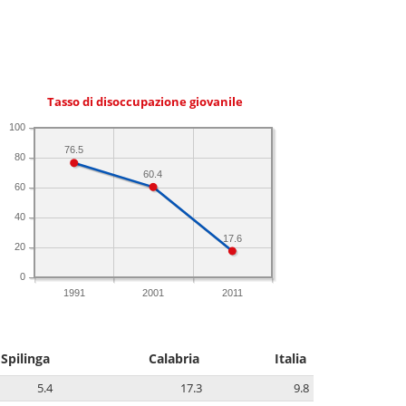
Tasso di disoccupazione giovanile
100
76.5
80
60.4
60
40
17.6
20
0
1991
2001
2011
Spilinga
Calabria
Italia
5.4
17.3
9.8