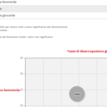
ne femminile
ne
e giovanile
bile per valore nullo o poco significativo del denominatore
nibile
 del fenomeno rende i valori non significativi
Tasso di disoccupazione g
25
20
one femminile
15
Italia
10