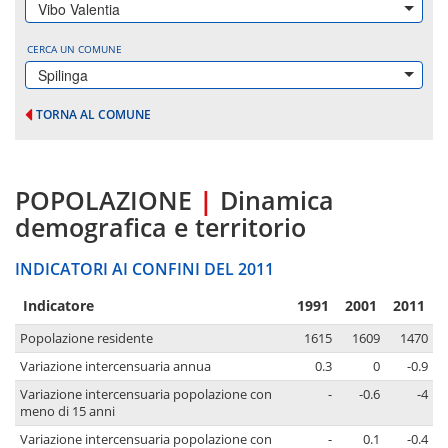
Vibo Valentia
CERCA UN COMUNE
Spilinga
TORNA AL COMUNE
POPOLAZIONE
|
Dinamica
demografica e territorio
INDICATORI AI CONFINI DEL 2011
Indicatore
1991
2001
2011
Popolazione residente
1615
1609
1470
Variazione intercensuaria annua
0.3
0
-0.9
Variazione intercensuaria popolazione con
-
-0.6
-4
meno di 15 anni
Variazione intercensuaria popolazione con
-
0.1
-0.4