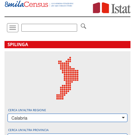
Vai
direttamente
a:
Contenuto
Ricerca
Toggle
navigation
.
SPILINGA
CERCA UN'ALTRA REGIONE
Calabria
CERCA UN'ALTRA PROVINCIA