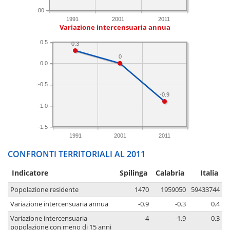
80
1991
2001
2011
Variazione intercensuaria annua
0.5
0.3
0
0.0
-0.5
-0.9
-1.0
-1.5
1991
2001
2011
CONFRONTI TERRITORIALI AL 2011
Indicatore
Spilinga
Calabria
Italia
Popolazione residente
1470
1959050
59433744
Variazione intercensuaria annua
-0.9
-0.3
0.4
Variazione intercensuaria
-4
-1.9
0.3
popolazione con meno di 15 anni