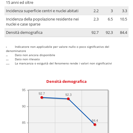
15 anni ed oltre
Incidenza superficie centri e nuclei abitati
2.2
3
3.3
Incidenza della popolazione residente nei
2.3
6.5
10.5
nuclei e case sparse
Densità demografica
92.7
92.3
84.4
-
Indicatore non applicabile per valore nullo o poco significativo del
denominatore
..
Dato non ancora disponibile
...
Dato non rilevato
....
La mancanza o esiguità del fenomeno rende i valori non significativi
Densità demografica
95
92.7
92.3
90
84.4
85