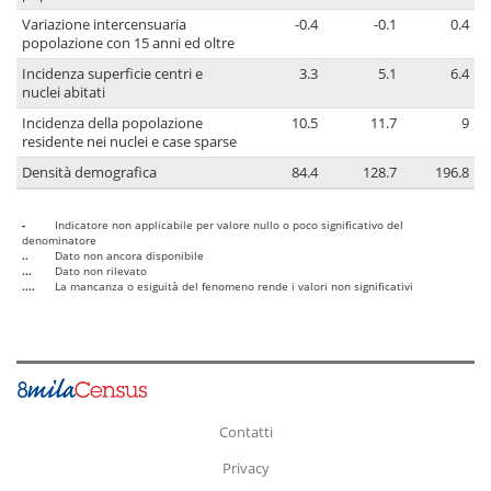
Variazione intercensuaria
-0.4
-0.1
0.4
popolazione con 15 anni ed oltre
Incidenza superficie centri e
3.3
5.1
6.4
nuclei abitati
Incidenza della popolazione
10.5
11.7
9
residente nei nuclei e case sparse
Densità demografica
84.4
128.7
196.8
-
Indicatore non applicabile per valore nullo o poco significativo del
denominatore
..
Dato non ancora disponibile
...
Dato non rilevato
....
La mancanza o esiguità del fenomeno rende i valori non significativi
Contatti
Privacy