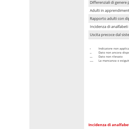
Differenziali di genere 
Adulti in apprendime
Rapporto adulti con di
Incidenza di analfabeti
Uscita precoce dal sist
-
Indicatore non applica
..
Dato non ancora dispo
...
Dato non rilevato
....
La mancanza o esiguità
Incidenza di analfabe