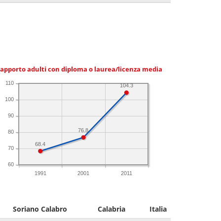
apporto adulti con diploma o laurea/licenza media
110
104.3
100
90
76.8
80
68.4
70
60
1991
2001
2011
Soriano Calabro
Calabria
Italia