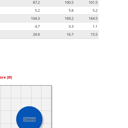
87.2
100.5
101.5
5.2
5.8
5.2
104.3
169.2
164.5
4.7
3.3
1.1
29.9
16.7
15.5
iore
[Ø]
Calabria