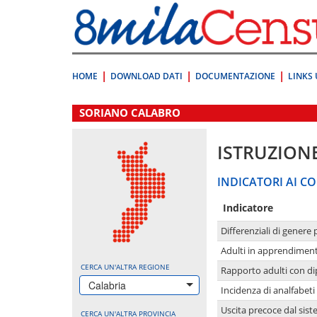
Vai
direttamente
a:
Contenuto
Ricerca
HOME
DOWNLOAD DATI
DOCUMENTAZIONE
LINKS 
.
SORIANO CALABRO
ISTRUZION
INDICATORI AI CO
Indicatore
Differenziali di genere 
Adulti in apprendime
CERCA UN'ALTRA REGIONE
Rapporto adulti con di
Calabria
Incidenza di analfabeti
Uscita precoce dal sist
CERCA UN'ALTRA PROVINCIA