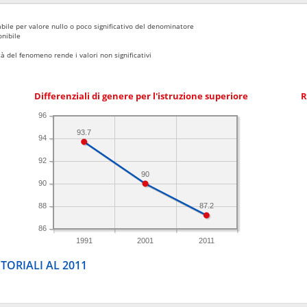
bile per valore nullo o poco significativo del denominatore
nibile
 del fenomeno rende i valori non significativi
Differenziali di genere per l'istruzione superiore
R
96
93.7
94
92
90
90
87.2
88
86
1991
2001
2011
TORIALI AL 2011