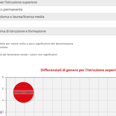
per l'istruzione superiore
nto permanente
ploma o laurea/licenza media
ema di istruzione e formazione
bile per valore nullo o poco significativo del denominatore
nibile
 del fenomeno rende i valori non significativi
Differenziali di genere per l'istruzione super
6
5
Soriano Calabro
4
ti
3