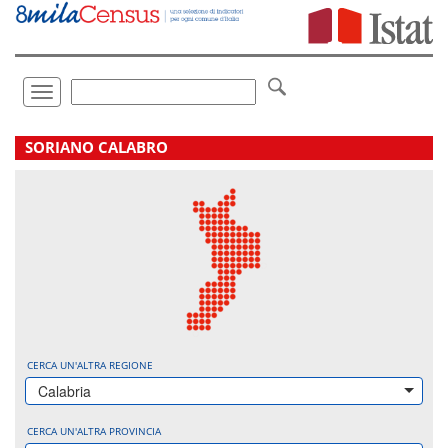
Vai
direttamente
a:
Contenuto
Ricerca
Toggle
navigation
.
SORIANO CALABRO
CERCA UN'ALTRA REGIONE
Calabria
CERCA UN'ALTRA PROVINCIA