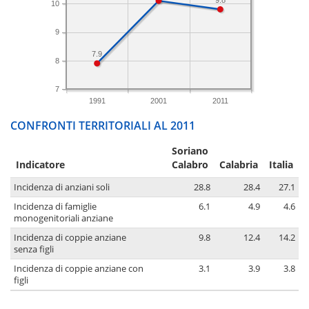
10
9
7.9
8
7
1991
2001
2011
CONFRONTI TERRITORIALI AL 2011
Soriano
Indicatore
Calabro
Calabria
Italia
Incidenza di anziani soli
28.8
28.4
27.1
Incidenza di famiglie
6.1
4.9
4.6
monogenitoriali anziane
Incidenza di coppie anziane
9.8
12.4
14.2
senza figli
Incidenza di coppie anziane con
3.1
3.9
3.8
figli