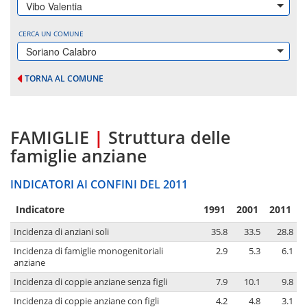
Vibo Valentia
CERCA UN COMUNE
Soriano Calabro
TORNA AL COMUNE
FAMIGLIE
|
Struttura delle
famiglie anziane
INDICATORI AI CONFINI DEL 2011
Indicatore
1991
2001
2011
Incidenza di anziani soli
35.8
33.5
28.8
Incidenza di famiglie monogenitoriali
2.9
5.3
6.1
anziane
Incidenza di coppie anziane senza figli
7.9
10.1
9.8
Incidenza di coppie anziane con figli
4.2
4.8
3.1