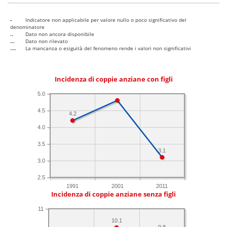
-
Indicatore non applicabile per valore nullo o poco significativo del
denominatore
..
Dato non ancora disponibile
...
Dato non rilevato
....
La mancanza o esiguità del fenomeno rende i valori non significativi
Incidenza di coppie anziane con figli
5.0
4.5
4.2
4.0
3.5
3.1
3.0
2.5
1991
2001
2011
Incidenza di coppie anziane senza figli
11
10.1
9.8