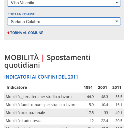
Vibo Valentia
CERCA UN COMUNE
Soriano Calabro
TORNA AL COMUNE
MOBILITÀ
|
Spostamenti
quotidiani
INDICATORI AI CONFINI DEL 2011
Indicatore
1991
2001
2011
Mobilità giornaliera per studio o lavoro
44.9
48.3
55.5
Mobilità fuori comune per studio o lavoro
5.9
10.4
16.1
Mobilità occupazionale
17.5
33
49.1
Mobilità studentesca
12
22.4
30.5