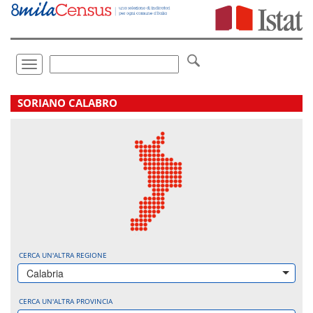
Vai
direttamente
a:
Contenuto
Ricerca
Toggle
navigation
.
SORIANO CALABRO
CERCA UN'ALTRA REGIONE
Calabria
CERCA UN'ALTRA PROVINCIA