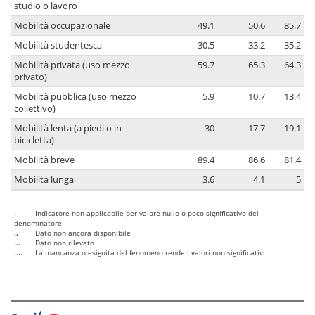
studio o lavoro
Mobilità occupazionale
49.1
50.6
85.7
Mobilità studentesca
30.5
33.2
35.2
Mobilità privata (uso mezzo
59.7
65.3
64.3
privato)
Mobilità pubblica (uso mezzo
5.9
10.7
13.4
collettivo)
Mobilità lenta (a piedi o in
30
17.7
19.1
bicicletta)
Mobilità breve
89.4
86.6
81.4
Mobilità lunga
3.6
4.1
5
-
Indicatore non applicabile per valore nullo o poco significativo del
denominatore
..
Dato non ancora disponibile
...
Dato non rilevato
....
La mancanza o esiguità del fenomeno rende i valori non significativi