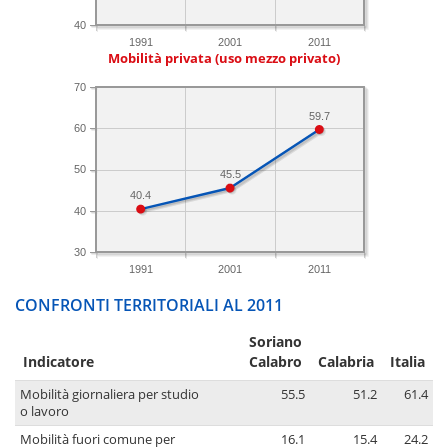
40
1991
2001
2011
Mobilità privata (uso mezzo privato)
70
59.7
60
50
45.5
40.4
40
30
1991
2001
2011
CONFRONTI TERRITORIALI AL 2011
Soriano
Indicatore
Calabro
Calabria
Italia
Mobilità giornaliera per studio
55.5
51.2
61.4
o lavoro
Mobilità fuori comune per
16.1
15.4
24.2