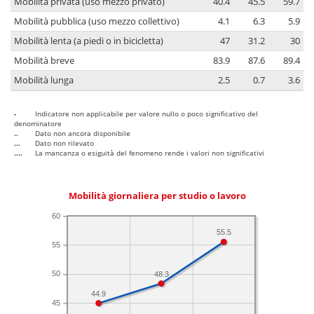
Mobilità privata (uso mezzo privato)
40.4
45.5
59.7
Mobilità pubblica (uso mezzo collettivo)
4.1
6.3
5.9
Mobilità lenta (a piedi o in bicicletta)
47
31.2
30
Mobilità breve
83.9
87.6
89.4
Mobilità lunga
2.5
0.7
3.6
-
Indicatore non applicabile per valore nullo o poco significativo del
denominatore
..
Dato non ancora disponibile
...
Dato non rilevato
....
La mancanza o esiguità del fenomeno rende i valori non significativi
Mobilità giornaliera per studio o lavoro
60
55.5
55
50
48.3
44.9
45