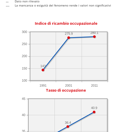
...
Dato non rilevato
....
La mancanza o esiguità del fenomeno rende i valori non significativi
Indice di ricambio occupazionale
300
280.1
275.9
250
200
143
150
100
1991
2001
2011
Tasso di occupazione
45
40.9
40
36.4
35