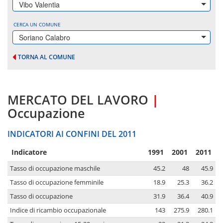
Vibo Valentia
CERCA UN COMUNE
Soriano Calabro
TORNA AL COMUNE
MERCATO DEL LAVORO
|
Occupazione
INDICATORI AI CONFINI DEL 2011
Indicatore
1991
2001
2011
Tasso di occupazione maschile
45.2
48
45.9
Tasso di occupazione femminile
18.9
25.3
36.2
Tasso di occupazione
31.9
36.4
40.9
Indice di ricambio occupazionale
143
275.9
280.1