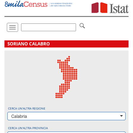
Vai
direttamente
a:
Contenuto
Ricerca
Toggle
navigation
.
SORIANO CALABRO
CERCA UN'ALTRA REGIONE
Calabria
CERCA UN'ALTRA PROVINCIA