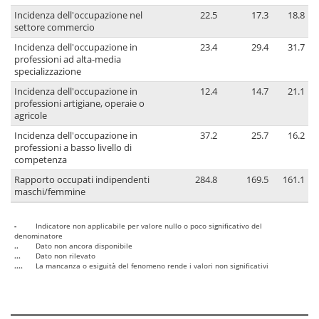
Incidenza dell'occupazione nel
22.5
17.3
18.8
settore commercio
Incidenza dell'occupazione in
23.4
29.4
31.7
professioni ad alta-media
specializzazione
Incidenza dell'occupazione in
12.4
14.7
21.1
professioni artigiane, operaie o
agricole
Incidenza dell'occupazione in
37.2
25.7
16.2
professioni a basso livello di
competenza
Rapporto occupati indipendenti
284.8
169.5
161.1
maschi/femmine
-
Indicatore non applicabile per valore nullo o poco significativo del
denominatore
..
Dato non ancora disponibile
...
Dato non rilevato
....
La mancanza o esiguità del fenomeno rende i valori non significativi