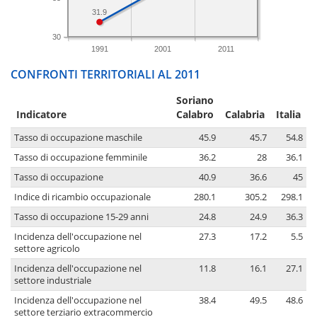
31.9
30
1991
2001
2011
CONFRONTI TERRITORIALI AL 2011
Soriano
Indicatore
Calabro
Calabria
Italia
Tasso di occupazione maschile
45.9
45.7
54.8
Tasso di occupazione femminile
36.2
28
36.1
Tasso di occupazione
40.9
36.6
45
Indice di ricambio occupazionale
280.1
305.2
298.1
Tasso di occupazione 15-29 anni
24.8
24.9
36.3
Incidenza dell'occupazione nel
27.3
17.2
5.5
settore agricolo
Incidenza dell'occupazione nel
11.8
16.1
27.1
settore industriale
Incidenza dell'occupazione nel
38.4
49.5
48.6
settore terziario extracommercio