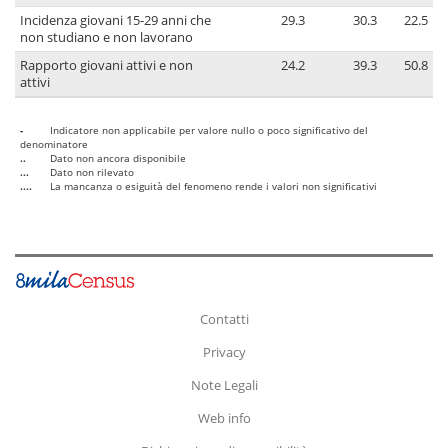
Incidenza giovani 15-29 anni che
29.3
30.3
22.5
non studiano e non lavorano
Rapporto giovani attivi e non
24.2
39.3
50.8
attivi
-
Indicatore non applicabile per valore nullo o poco significativo del
denominatore
..
Dato non ancora disponibile
...
Dato non rilevato
....
La mancanza o esiguità del fenomeno rende i valori non significativi
Contatti
Privacy
Note Legali
Web info