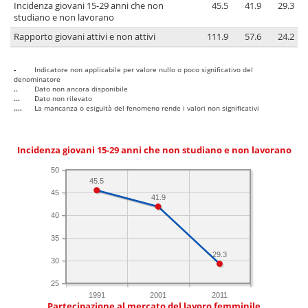
Incidenza giovani 15-29 anni che non
45.5
41.9
29.3
studiano e non lavorano
Rapporto giovani attivi e non attivi
111.9
57.6
24.2
-
Indicatore non applicabile per valore nullo o poco significativo del
denominatore
..
Dato non ancora disponibile
...
Dato non rilevato
....
La mancanza o esiguità del fenomeno rende i valori non significativi
Incidenza giovani 15-29 anni che non studiano e non lavorano
50
45.5
45
41.9
40
35
29.3
30
25
1991
2001
2011
Partecipazione al mercato del lavoro femminile