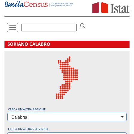
Vai
direttamente
a:
Contenuto
Ricerca
Toggle
navigation
.
SORIANO CALABRO
CERCA UN'ALTRA REGIONE
Calabria
CERCA UN'ALTRA PROVINCIA