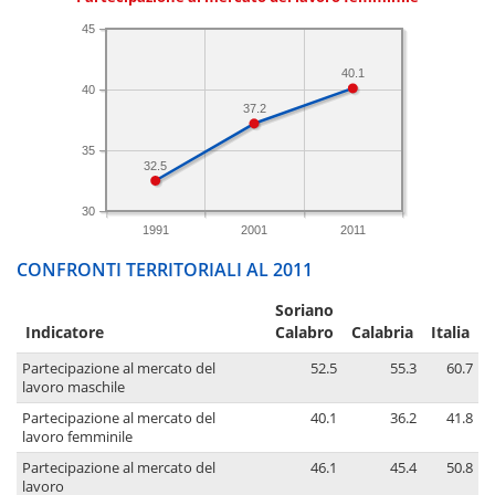
45
40.1
40
37.2
35
32.5
30
1991
2001
2011
CONFRONTI TERRITORIALI AL 2011
Soriano
Indicatore
Calabro
Calabria
Italia
Partecipazione al mercato del
52.5
55.3
60.7
lavoro maschile
Partecipazione al mercato del
40.1
36.2
41.8
lavoro femminile
Partecipazione al mercato del
46.1
45.4
50.8
lavoro