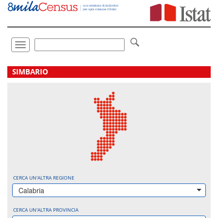
Vai
direttamente
a:
Contenuto
Ricerca
Toggle
navigation
.
SIMBARIO
CERCA UN'ALTRA REGIONE
Calabria
CERCA UN'ALTRA PROVINCIA