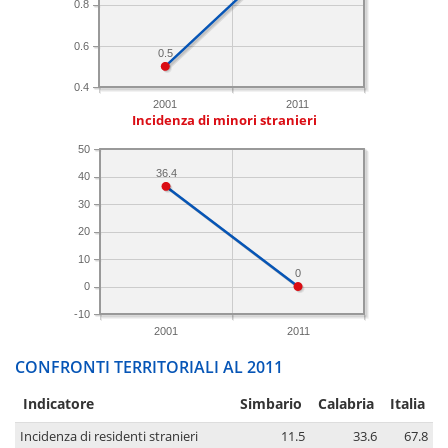
0.8
0.6
0.5
0.4
2001
2011
Incidenza di minori stranieri
50
36.4
40
30
20
10
0
0
-10
2001
2011
CONFRONTI TERRITORIALI AL 2011
Indicatore
Simbario
Calabria
Italia
Incidenza di residenti stranieri
11.5
33.6
67.8