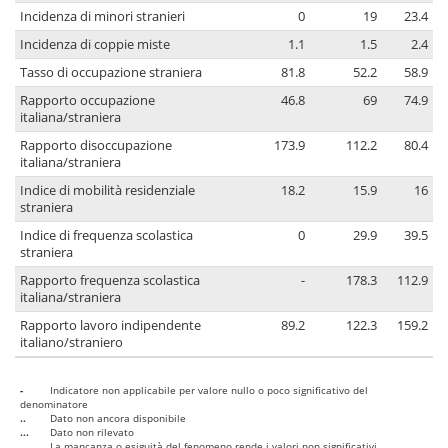
Incidenza di minori stranieri
0
19
23.4
Incidenza di coppie miste
1.1
1.5
2.4
Tasso di occupazione straniera
81.8
52.2
58.9
Rapporto occupazione
46.8
69
74.9
italiana/straniera
Rapporto disoccupazione
173.9
112.2
80.4
italiana/straniera
Indice di mobilità residenziale
18.2
15.9
16
straniera
Indice di frequenza scolastica
0
29.9
39.5
straniera
Rapporto frequenza scolastica
-
178.3
112.9
italiana/straniera
Rapporto lavoro indipendente
89.2
122.3
159.2
italiano/straniero
-
Indicatore non applicabile per valore nullo o poco significativo del
denominatore
..
Dato non ancora disponibile
...
Dato non rilevato
....
La mancanza o esiguità del fenomeno rende i valori non significativi