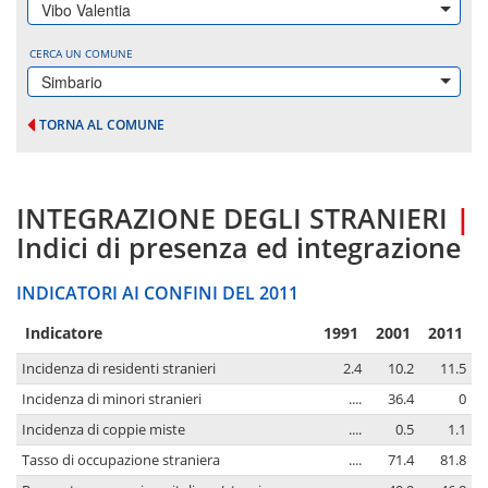
Vibo Valentia
CERCA UN COMUNE
Simbario
TORNA AL COMUNE
INTEGRAZIONE DEGLI STRANIERI
|
Indici di presenza ed integrazione
INDICATORI AI CONFINI DEL 2011
Indicatore
1991
2001
2011
Incidenza di residenti stranieri
2.4
10.2
11.5
Incidenza di minori stranieri
....
36.4
0
Incidenza di coppie miste
....
0.5
1.1
Tasso di occupazione straniera
....
71.4
81.8