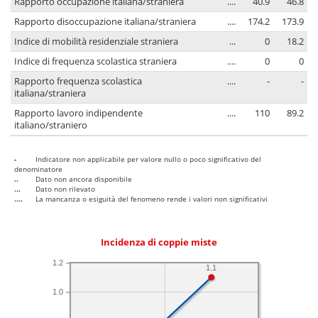
Rapporto occupazione italiana/straniera
....
40.9
46.8
Rapporto disoccupazione italiana/straniera
....
174.2
173.9
Indice di mobilità residenziale straniera
...
0
18.2
Indice di frequenza scolastica straniera
....
0
0
Rapporto frequenza scolastica
....
-
-
italiana/straniera
Rapporto lavoro indipendente
....
110
89.2
italiano/straniero
-
Indicatore non applicabile per valore nullo o poco significativo del
denominatore
..
Dato non ancora disponibile
...
Dato non rilevato
....
La mancanza o esiguità del fenomeno rende i valori non significativi
Incidenza di coppie miste
1.2
1.1
1.0