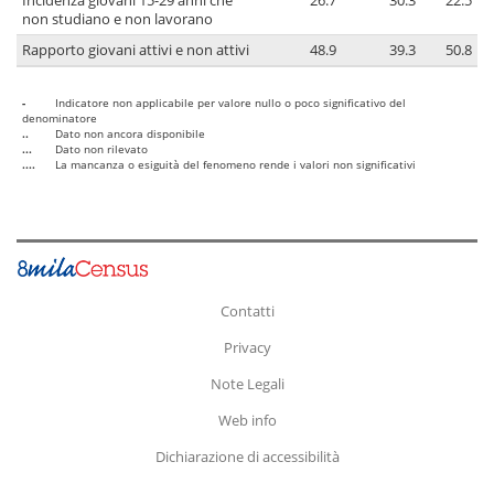
Incidenza giovani 15-29 anni che
26.7
30.3
22.5
non studiano e non lavorano
Rapporto giovani attivi e non attivi
48.9
39.3
50.8
-
Indicatore non applicabile per valore nullo o poco significativo del
denominatore
..
Dato non ancora disponibile
...
Dato non rilevato
....
La mancanza o esiguità del fenomeno rende i valori non significativi
Contatti
Privacy
Note Legali
Web info
Dichiarazione di accessibilità