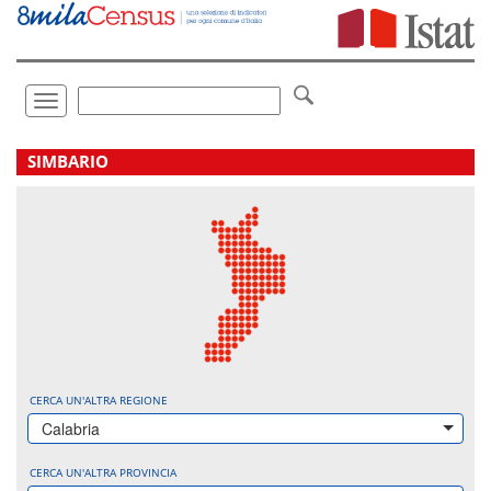
Vai
direttamente
a:
Contenuto
Ricerca
Toggle
navigation
.
SIMBARIO
CERCA UN'ALTRA REGIONE
Calabria
CERCA UN'ALTRA PROVINCIA