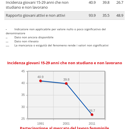
Incidenza giovani 15-29 anni che non
40.9
39.8
26.7
studiano e non lavorano
Rapporto giovani attivi e non attivi
93.9
35.5
48.9
-
Indicatore non applicabile per valore nullo o poco significativo del
denominatore
..
Dato non ancora disponibile
...
Dato non rilevato
....
La mancanza o esiguità del fenomeno rende i valori non significativi
Incidenza giovani 15-29 anni che non studiano e non lavorano
45
40.9
39.8
40
35
30
26.7
25
1991
2001
2011
Partecipazione al mercato del lavoro femminile