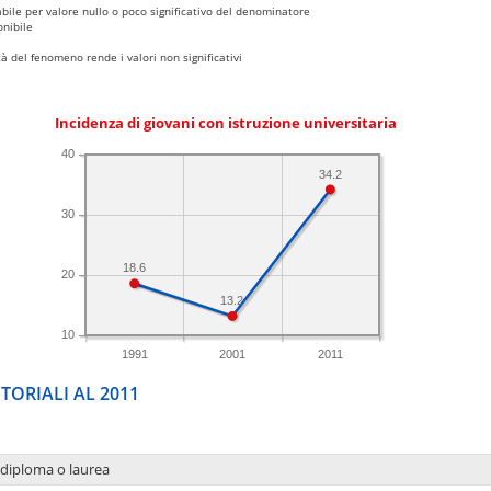
bile per valore nullo o poco significativo del denominatore
nibile
 del fenomeno rende i valori non significativi
Incidenza di giovani con istruzione universitaria
40
34.2
30
18.6
20
13.2
10
1991
2001
2011
TORIALI AL 2011
 diploma o laurea