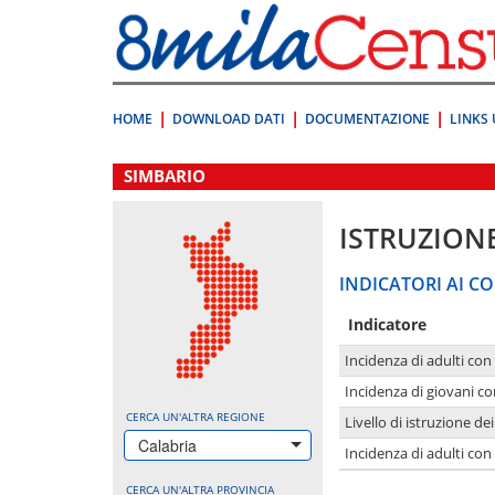
Vai
direttamente
a:
Contenuto
Ricerca
HOME
DOWNLOAD DATI
DOCUMENTAZIONE
LINKS 
.
SIMBARIO
ISTRUZION
INDICATORI AI CO
Indicatore
Incidenza di adulti con
Incidenza di giovani co
CERCA UN'ALTRA REGIONE
Livello di istruzione de
Calabria
Incidenza di adulti con
CERCA UN'ALTRA PROVINCIA