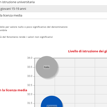
n istruzione universitaria
i giovani 15-19 anni
 la licenza media
bile per valore nullo o poco significativo del denominatore
nibile
 del fenomeno rende i valori non significativi
Livello di istruzione dei 
34.0
33.5
Italia
33.0
32.5
n la licenza media
32.0
31.5
Calabria