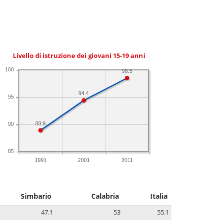
Livello di istruzione dei giovani 15-19 anni
100
98.5
94.4
95
88.9
90
85
1991
2001
2011
Simbario
Calabria
Italia
47.1
53
55.1