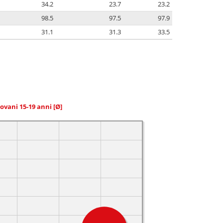
34.2
23.7
23.2
98.5
97.5
97.9
31.1
31.3
33.5
giovani 15-19 anni
[Ø]