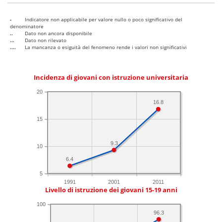
-
Indicatore non applicabile per valore nullo o poco significativo del
denominatore
..
Dato non ancora disponibile
...
Dato non rilevato
....
La mancanza o esiguità del fenomeno rende i valori non significativi
Incidenza di giovani con istruzione universitaria
20
16.8
15
9.3
10
6.4
5
1991
2001
2011
Livello di istruzione dei giovani 15-19 anni
100
96.3