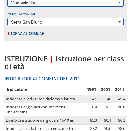
Vibo Valentia
CERCA UN COMUNE
Serra San Bruno
TORNA AL COMUNE
ISTRUZIONE
|
Istruzione per classi
di età
INDICATORI AI CONFINI DEL 2011
Indicatore
1991
2001
2011
Incidenza di adulti con diploma o laurea
24.1
40
45.4
Incidenza di giovani con istruzione
6.4
9.3
16.8
universitaria
Livello di istruzione dei giovani 15-19 anni
85.3
90.1
96.3
Incidenza di adulti con la licenza media
27.2
30.6
38.6