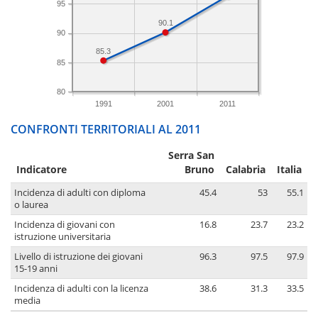
95
90.1
90
85.3
85
80
1991
2001
2011
CONFRONTI TERRITORIALI AL 2011
Serra San
Indicatore
Bruno
Calabria
Italia
Incidenza di adulti con diploma
45.4
53
55.1
o laurea
Incidenza di giovani con
16.8
23.7
23.2
istruzione universitaria
Livello di istruzione dei giovani
96.3
97.5
97.9
15-19 anni
Incidenza di adulti con la licenza
38.6
31.3
33.5
media