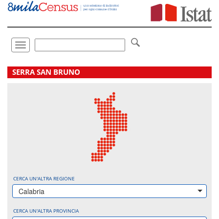
Vai
direttamente
a:
Contenuto
Ricerca
Toggle
navigation
.
SERRA SAN BRUNO
CERCA UN'ALTRA REGIONE
Calabria
CERCA UN'ALTRA PROVINCIA