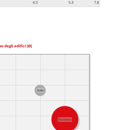
6.5
5.3
7.8
so degli edifici
[Ø]
Italia
Rombiolo