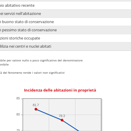
io abitativo recente
ei servizi nell'abitazione
 in buono stato di conservazione
 in pessimo stato di conservazione
azioni storiche occupate
lizia nei centri e nuclei abitati
bile per valore nullo o poco significativo del denominatore
nibile
 del fenomeno rende i valori non significativi
Incidenza delle abitazioni in proprietà
85
81.7
80
78.3
75