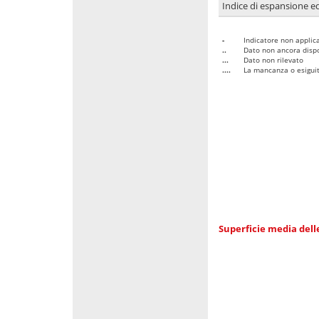
Indice di espansione edi
-
Indicatore non applica
..
Dato non ancora dispo
...
Dato non rilevato
....
La mancanza o esiguità
Superficie media dell