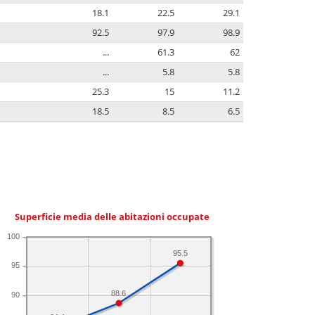
18.1
22.5
29.1
92.5
97.9
98.9
...
61.3
62
...
5.8
5.8
25.3
15
11.2
18.5
8.5
6.5
Superficie media delle abitazioni occupate
100
95.5
95
88.6
90