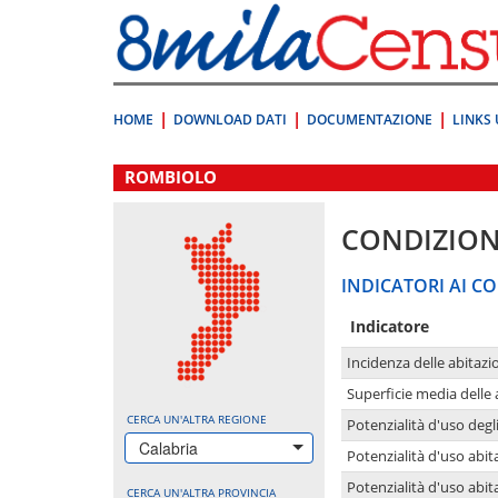
Vai
direttamente
a:
Contenuto
Ricerca
HOME
DOWNLOAD DATI
DOCUMENTAZIONE
LINKS 
.
ROMBIOLO
CONDIZION
INDICATORI AI CO
Indicatore
Incidenza delle abitazi
Superficie media delle
CERCA UN'ALTRA REGIONE
Potenzialità d'uso degli
Calabria
Potenzialità d'uso abita
Potenzialità d'uso abit
CERCA UN'ALTRA PROVINCIA