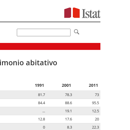
imonio abitativo
1991
2001
2011
81.7
78.3
73
84.4
88.6
95.5
...
19.1
12.5
12.8
17.6
20
0
8.3
22.3