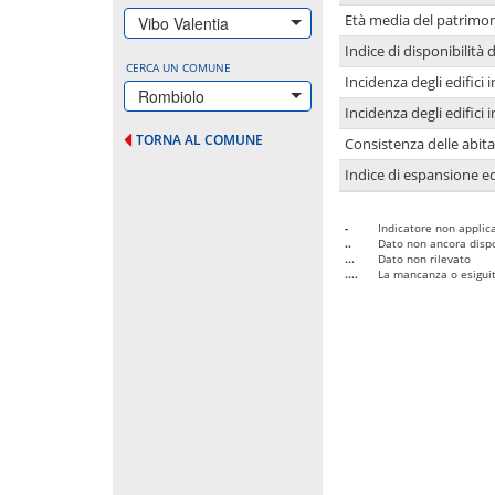
Età media del patrimon
Vibo Valentia
Indice di disponibilità d
CERCA UN COMUNE
Incidenza degli edifici
Rombiolo
Incidenza degli edifici
TORNA AL COMUNE
Consistenza delle abit
Indice di espansione edi
-
Indicatore non applica
..
Dato non ancora dispo
...
Dato non rilevato
....
La mancanza o esiguità