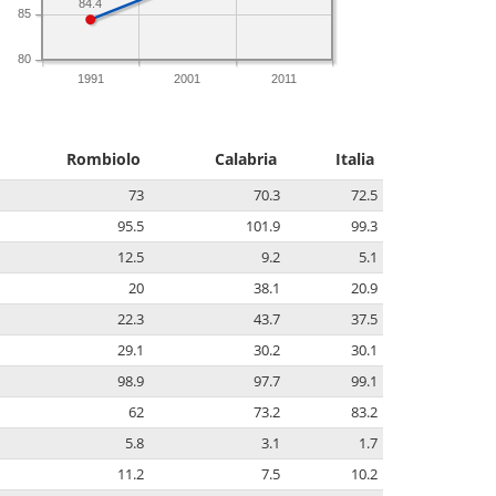
84.4
85
80
1991
2001
2011
Rombiolo
Calabria
Italia
73
70.3
72.5
95.5
101.9
99.3
12.5
9.2
5.1
20
38.1
20.9
22.3
43.7
37.5
29.1
30.2
30.1
98.9
97.7
99.1
62
73.2
83.2
5.8
3.1
1.7
11.2
7.5
10.2