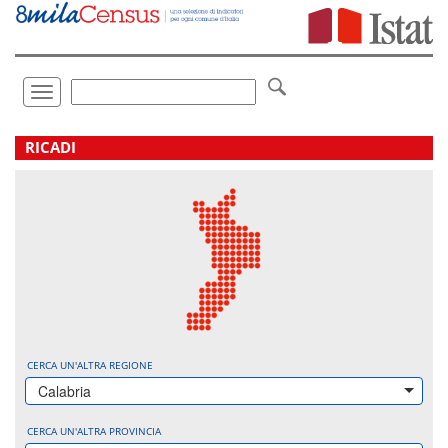
Vai
direttamente
a:
Contenuto
Ricerca
Toggle
navigation
.
RICADI
CERCA UN'ALTRA REGIONE
Calabria
CERCA UN'ALTRA PROVINCIA