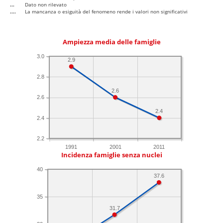
...
Dato non rilevato
....
La mancanza o esiguità del fenomeno rende i valori non significativi
Ampiezza media delle famiglie
3.0
2.9
2.8
2.6
2.6
2.4
2.4
2.2
1991
2001
2011
Incidenza famiglie senza nuclei
40
37.6
35
31.7