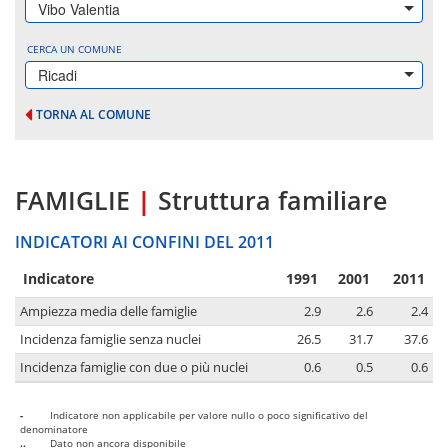
Vibo Valentia
CERCA UN COMUNE
Ricadi
TORNA AL COMUNE
FAMIGLIE
|
Struttura familiare
INDICATORI AI CONFINI DEL 2011
Indicatore
1991
2001
2011
Ampiezza media delle famiglie
2.9
2.6
2.4
Incidenza famiglie senza nuclei
26.5
31.7
37.6
Incidenza famiglie con due o più nuclei
0.6
0.5
0.6
-
Indicatore non applicabile per valore nullo o poco significativo del
denominatore
..
Dato non ancora disponibile