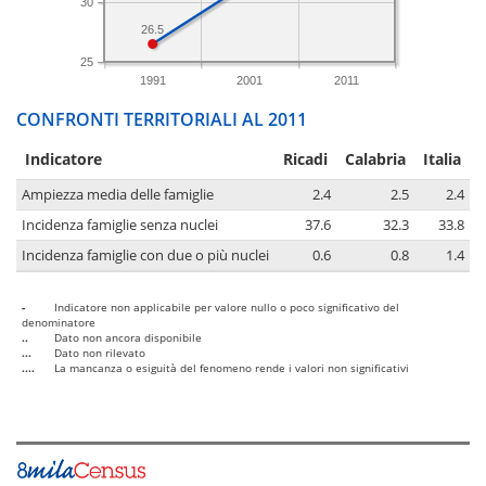
30
26.5
25
1991
2001
2011
CONFRONTI TERRITORIALI AL 2011
Indicatore
Ricadi
Calabria
Italia
Ampiezza media delle famiglie
2.4
2.5
2.4
Incidenza famiglie senza nuclei
37.6
32.3
33.8
Incidenza famiglie con due o più nuclei
0.6
0.8
1.4
-
Indicatore non applicabile per valore nullo o poco significativo del
denominatore
..
Dato non ancora disponibile
...
Dato non rilevato
....
La mancanza o esiguità del fenomeno rende i valori non significativi