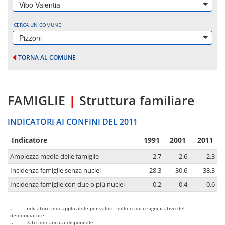
Vibo Valentia
CERCA UN COMUNE
Pizzoni
TORNA AL COMUNE
FAMIGLIE
|
Struttura familiare
INDICATORI AI CONFINI DEL 2011
Indicatore
1991
2001
2011
Ampiezza media delle famiglie
2.7
2.6
2.3
Incidenza famiglie senza nuclei
28.3
30.6
38.3
Incidenza famiglie con due o più nuclei
0.2
0.4
0.6
-
Indicatore non applicabile per valore nullo o poco significativo del
denominatore
..
Dato non ancora disponibile