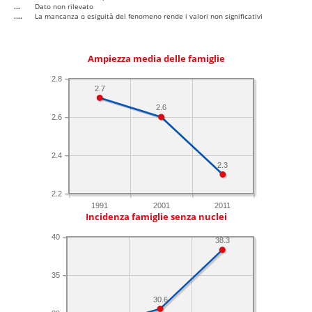
...
Dato non rilevato
....
La mancanza o esiguità del fenomeno rende i valori non significativi
Ampiezza media delle famiglie
2.8
2.7
2.6
2.6
2.4
2.3
2.2
1991
2001
2011
Incidenza famiglie senza nuclei
40
38.3
35
30.6