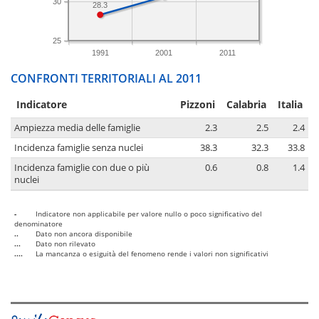
30
28.3
25
1991
2001
2011
CONFRONTI TERRITORIALI AL 2011
Indicatore
Pizzoni
Calabria
Italia
Ampiezza media delle famiglie
2.3
2.5
2.4
Incidenza famiglie senza nuclei
38.3
32.3
33.8
Incidenza famiglie con due o più
0.6
0.8
1.4
nuclei
-
Indicatore non applicabile per valore nullo o poco significativo del
denominatore
..
Dato non ancora disponibile
...
Dato non rilevato
....
La mancanza o esiguità del fenomeno rende i valori non significativi