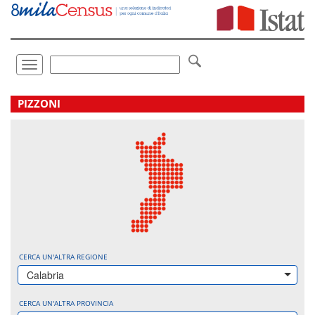
Vai
direttamente
a:
Contenuto
Ricerca
Toggle
navigation
.
PIZZONI
CERCA UN'ALTRA REGIONE
Calabria
CERCA UN'ALTRA PROVINCIA