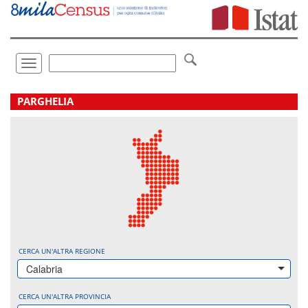
Vai
direttamente
a:
Contenuto
Ricerca
Toggle
navigation
.
PARGHELIA
CERCA UN'ALTRA REGIONE
Calabria
CERCA UN'ALTRA PROVINCIA