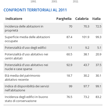
1991
2001
2011
CONFRONTI TERRITORIALI AL 2011
Indicatore
Parghelia
Calabria
Italia
Incidenza delle abitazioni in
70
70.3
72.5
proprietà
Superficie media delle abitazioni
87.4
101.9
99.3
occupate
Potenzialità d'uso degli edifici
1.1
9.2
5.1
Potenzialità d'uso abitativo nei
60.5
38.1
20.9
centri abitati
Potenzialità d'uso abitativo nei
92.9
43.7
37.5
nuclei e case sparse
Età media del patrimonio
18.7
30.2
30.1
abitativo recente
Indice di disponibilità dei servizi
99
97.7
99.1
nell'abitazione
Incidenza degli edifici in buono
76.5
73.2
83.2
stato di conservazione