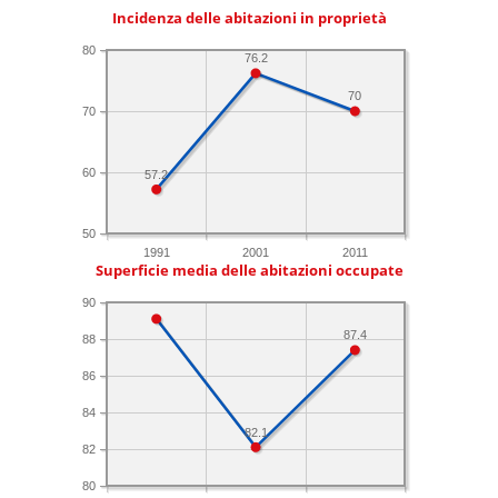
Incidenza delle abitazioni in proprietà
80
76.2
70
70
60
57.2
50
1991
2001
2011
Superficie media delle abitazioni occupate
90
87.4
88
86
84
82.1
82
80