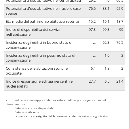
Potenzialità d'uso abitativo nei centri abitati
29.2
46
60.5
Potenzialità d'uso abitativo nei nuclei e case
76.6
88.1
92.9
sparse
Età media del patrimonio abitativo recente
15.2
16.1
18.7
Indice di disponibilità dei servizi
97.3
99.3
99
nell'abitazione
Incidenza degli edifici in buono stato di
...
62.3
76.5
conservazione
Incidenza degli edifici in pessimo stato di
...
1.6
3
conservazione
Consistenza delle abitazioni storiche
6.4
1.8
2
occupate
Indice di espansione edilizia nei centri e
27.7
6.5
21.4
nuclei abitati
-
Indicatore non applicabile per valore nullo o poco significativo del
denominatore
..
Dato non ancora disponibile
...
Dato non rilevato
....
La mancanza o esiguità del fenomeno rende i valori non significativi