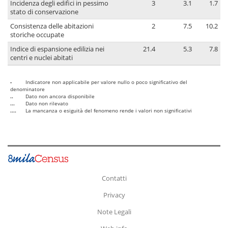
Incidenza degli edifici in pessimo
3
3.1
1.7
stato di conservazione
Consistenza delle abitazioni
2
7.5
10.2
storiche occupate
Indice di espansione edilizia nei
21.4
5.3
7.8
centri e nuclei abitati
-
Indicatore non applicabile per valore nullo o poco significativo del
denominatore
..
Dato non ancora disponibile
...
Dato non rilevato
....
La mancanza o esiguità del fenomeno rende i valori non significativi
Contatti
Privacy
Note Legali