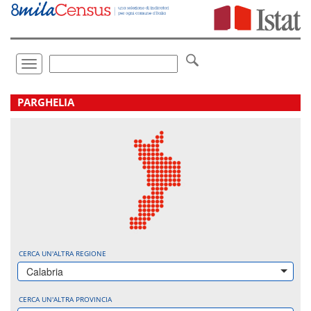
Vai
direttamente
a:
Contenuto
Ricerca
Toggle
navigation
.
PARGHELIA
CERCA UN'ALTRA REGIONE
Calabria
CERCA UN'ALTRA PROVINCIA