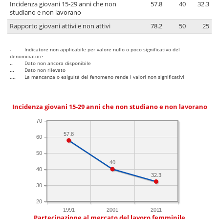
Incidenza giovani 15-29 anni che non
57.8
40
32.3
studiano e non lavorano
Rapporto giovani attivi e non attivi
78.2
50
25
-
Indicatore non applicabile per valore nullo o poco significativo del
denominatore
..
Dato non ancora disponibile
...
Dato non rilevato
....
La mancanza o esiguità del fenomeno rende i valori non significativi
Incidenza giovani 15-29 anni che non studiano e non lavorano
70
57.8
60
50
40
40
32.3
30
20
1991
2001
2011
Partecipazione al mercato del lavoro femminile