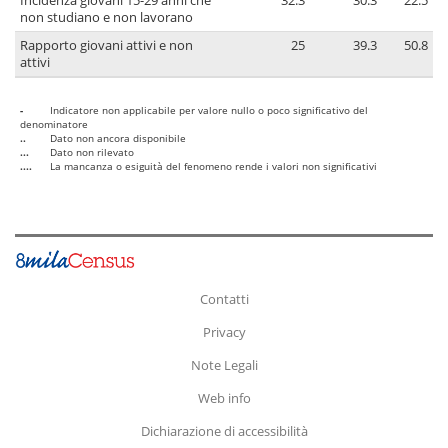
Incidenza giovani 15-29 anni che
32.3
30.3
22.5
non studiano e non lavorano
Rapporto giovani attivi e non
25
39.3
50.8
attivi
-
Indicatore non applicabile per valore nullo o poco significativo del
denominatore
..
Dato non ancora disponibile
...
Dato non rilevato
....
La mancanza o esiguità del fenomeno rende i valori non significativi
Contatti
Privacy
Note Legali
Web info
Dichiarazione di accessibilità