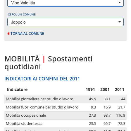
Vibo Valentia
CERCA UN COMUNE
Joppolo
TORNA AL COMUNE
MOBILITÀ
|
Spostamenti
quotidiani
INDICATORI AI CONFINI DEL 2011
Indicatore
1991
2001
2011
Mobilità giornaliera per studio o lavoro
45.5
38.1
44
Mobilità fuori comune per studio o lavoro
9.3
16.9
21.7
Mobilità occupazionale
27.3
98.7
116.8
Mobilità studentesca
23.5
65.7
72.3