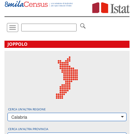
Vai
direttamente
a:
Contenuto
Ricerca
Toggle
navigation
.
JOPPOLO
CERCA UN'ALTRA REGIONE
Calabria
CERCA UN'ALTRA PROVINCIA