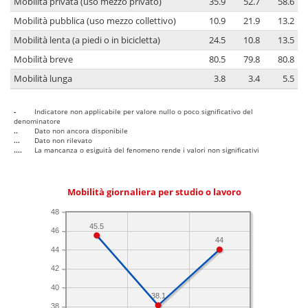
Mobilità privata (uso mezzo privato)
35.9
52.7
58.6
Mobilità pubblica (uso mezzo collettivo)
10.9
21.9
13.2
Mobilità lenta (a piedi o in bicicletta)
24.5
10.8
13.5
Mobilità breve
80.5
79.8
80.8
Mobilità lunga
3.8
3.4
5.5
-
Indicatore non applicabile per valore nullo o poco significativo del
denominatore
..
Dato non ancora disponibile
...
Dato non rilevato
....
La mancanza o esiguità del fenomeno rende i valori non significativi
Mobilità giornaliera per studio o lavoro
48
45.5
46
44
44
42
40
38.1
38