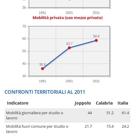
36
1991
2001
2011
Mobilità privata (uso mezzo privato)
70
58.6
60
52.7
50
40
35.9
30
1991
2001
2011
CONFRONTI TERRITORIALI AL 2011
Indicatore
Joppolo
Calabria
Italia
Mobilità giornaliera per studio o
44
51.2
61.4
lavoro
Mobilità fuori comune per studio o
21.7
15.4
24.2
lavoro