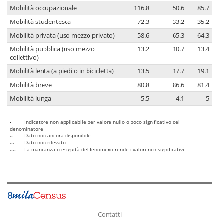
Mobilità occupazionale
116.8
50.6
85.7
Mobilità studentesca
72.3
33.2
35.2
Mobilità privata (uso mezzo privato)
58.6
65.3
64.3
Mobilità pubblica (uso mezzo
13.2
10.7
13.4
collettivo)
Mobilità lenta (a piedi o in bicicletta)
13.5
17.7
19.1
Mobilità breve
80.8
86.6
81.4
Mobilità lunga
5.5
4.1
5
-
Indicatore non applicabile per valore nullo o poco significativo del
denominatore
..
Dato non ancora disponibile
...
Dato non rilevato
....
La mancanza o esiguità del fenomeno rende i valori non significativi
Contatti