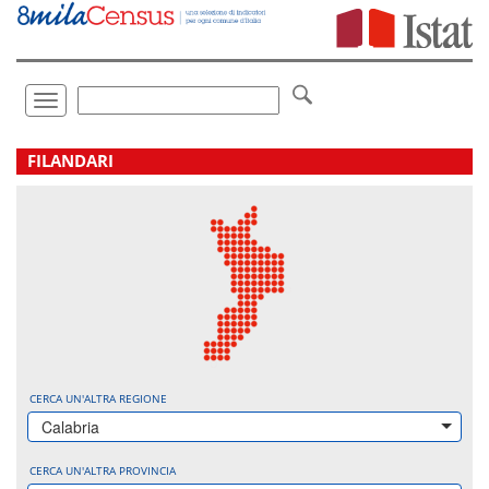
Vai
direttamente
a:
Contenuto
Ricerca
Toggle
navigation
.
FILANDARI
CERCA UN'ALTRA REGIONE
Calabria
CERCA UN'ALTRA PROVINCIA