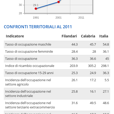
30
29.1
28
1991
2001
2011
CONFRONTI TERRITORIALI AL 2011
Indicatore
Filandari
Calabria
Italia
Tasso di occupazione maschile
44.3
45.7
54.8
Tasso di occupazione femminile
28.4
28
36.1
Tasso di occupazione
36.3
36.6
45
Indice di ricambio occupazionale
203.9
305.2
298.1
Tasso di occupazione 15-29 anni
25.3
24.9
36.3
Incidenza dell'occupazione nel
26.1
17.2
5.5
settore agricolo
Incidenza dell'occupazione nel
25.8
16.1
27.1
settore industriale
Incidenza dell'occupazione nel
31.6
49.5
48.6
settore terziario extracommercio