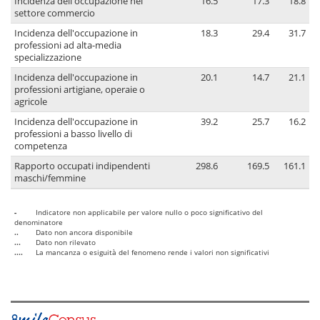
Incidenza dell'occupazione nel
16.5
17.3
18.8
settore commercio
Incidenza dell'occupazione in
18.3
29.4
31.7
professioni ad alta-media
specializzazione
Incidenza dell'occupazione in
20.1
14.7
21.1
professioni artigiane, operaie o
agricole
Incidenza dell'occupazione in
39.2
25.7
16.2
professioni a basso livello di
competenza
Rapporto occupati indipendenti
298.6
169.5
161.1
maschi/femmine
-
Indicatore non applicabile per valore nullo o poco significativo del
denominatore
..
Dato non ancora disponibile
...
Dato non rilevato
....
La mancanza o esiguità del fenomeno rende i valori non significativi