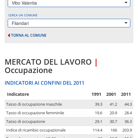
Vibo Valentia
CERCA UN COMUNE
Filandari
TORNA AL COMUNE
MERCATO DEL LAVORO
|
Occupazione
INDICATORI AI CONFINI DEL 2011
Indicatore
1991
2001
2011
Tasso di occupazione maschile
39.3
41.2
44.3
Tasso di occupazione femminile
19.6
20.9
28.4
Tasso di occupazione
29.1
30.7
36.3
Indice di ricambio occupazionale
114.4
166
203.9