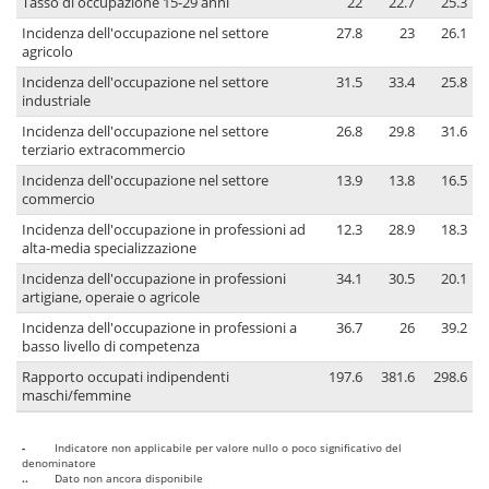
Tasso di occupazione 15-29 anni
22
22.7
25.3
Incidenza dell'occupazione nel settore
27.8
23
26.1
agricolo
Incidenza dell'occupazione nel settore
31.5
33.4
25.8
industriale
Incidenza dell'occupazione nel settore
26.8
29.8
31.6
terziario extracommercio
Incidenza dell'occupazione nel settore
13.9
13.8
16.5
commercio
Incidenza dell'occupazione in professioni ad
12.3
28.9
18.3
alta-media specializzazione
Incidenza dell'occupazione in professioni
34.1
30.5
20.1
artigiane, operaie o agricole
Incidenza dell'occupazione in professioni a
36.7
26
39.2
basso livello di competenza
Rapporto occupati indipendenti
197.6
381.6
298.6
maschi/femmine
-
Indicatore non applicabile per valore nullo o poco significativo del
denominatore
..
Dato non ancora disponibile