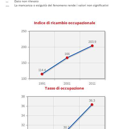
...
Dato non rilevato
....
La mancanza o esiguità del fenomeno rende i valori non significativi
Indice di ricambio occupazionale
250
203.9
200
166
150
114.4
100
1991
2001
2011
Tasso di occupazione
38
36.3
36
34
32
30.7