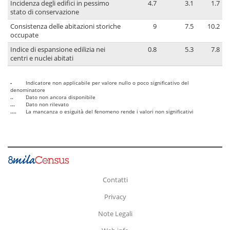
Incidenza degli edifici in pessimo
4.7
3.1
1.7
stato di conservazione
Consistenza delle abitazioni storiche
9
7.5
10.2
occupate
Indice di espansione edilizia nei
0.8
5.3
7.8
centri e nuclei abitati
-
Indicatore non applicabile per valore nullo o poco significativo del
denominatore
..
Dato non ancora disponibile
...
Dato non rilevato
....
La mancanza o esiguità del fenomeno rende i valori non significativi
Contatti
Privacy
Note Legali