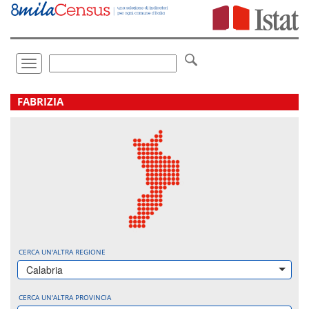
Vai
direttamente
a:
Contenuto
Ricerca
Toggle
navigation
.
FABRIZIA
CERCA UN'ALTRA REGIONE
Calabria
CERCA UN'ALTRA PROVINCIA