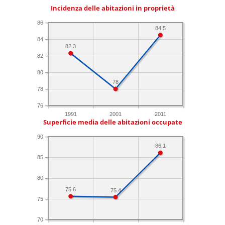
Incidenza delle abitazioni in proprietà
86
84.5
84
82.3
82
80
78
78
76
1991
2001
2011
Superficie media delle abitazioni occupate
90
86.1
85
80
75.6
75.4
75
70