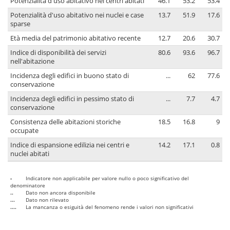
Potenzialità d'uso abitativo nei centri abitati
46.1
53.2
53.4
Potenzialità d'uso abitativo nei nuclei e case
13.7
51.9
17.6
sparse
Età media del patrimonio abitativo recente
12.7
20.6
30.7
Indice di disponibilità dei servizi
80.6
93.6
96.7
nell'abitazione
Incidenza degli edifici in buono stato di
...
62
77.6
conservazione
Incidenza degli edifici in pessimo stato di
...
7.7
4.7
conservazione
Consistenza delle abitazioni storiche
18.5
16.8
9
occupate
Indice di espansione edilizia nei centri e
14.2
17.1
0.8
nuclei abitati
-
Indicatore non applicabile per valore nullo o poco significativo del
denominatore
..
Dato non ancora disponibile
...
Dato non rilevato
....
La mancanza o esiguità del fenomeno rende i valori non significativi