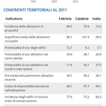
1991
2001
2011
CONFRONTI TERRITORIALI AL 2011
Indicatore
Fabrizia
Calabria
Italia
Incidenza delle abitazioni in
84.5
70.3
72.5
proprietà
Superficie media delle abitazioni
86.1
101.9
99.3
occupate
Potenzialità d'uso degli edifici
12.7
9.2
5.1
Potenzialità d'uso abitativo nei
53.4
38.1
20.9
centri abitati
Potenzialità d'uso abitativo nei
17.6
43.7
37.5
nuclei e case sparse
Età media del patrimonio abitativo
30.7
30.2
30.1
recente
Indice di disponibilità dei servizi
96.7
97.7
99.1
nell'abitazione
Incidenza degli edifici in buono
77.6
73.2
83.2
stato di conservazione