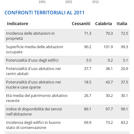
1991
2001
2011
CONFRONTI TERRITORIALI AL 2011
Indicatore
Cessaniti
Calabria
Italia
Incidenza delle abitazioni in
71.3
70.3
72.5
proprietà
Superficie media delle abitazioni
90.2
101.9
99.3
occupate
Potenzialità d'uso degli edifici
5.5
9.2
5.1
Potenzialità d'uso abitativo nei
37.7
38.1
20.9
centri abitati
Potenzialità d'uso abitativo nei
18.5
43.7
37.5
nuclei e case sparse
Età media del patrimonio abitativo
26.7
30.2
30.1
recente
Indice di disponibilità dei servizi
89.1
97.7
99.1
nell'abitazione
Incidenza degli edifici in buono
69.9
73.2
83.2
stato di conservazione