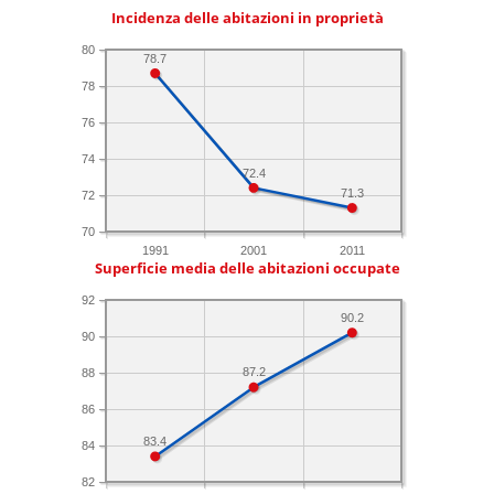
Incidenza delle abitazioni in proprietà
80
78.7
78
76
74
72.4
71.3
72
70
1991
2001
2011
Superficie media delle abitazioni occupate
92
90.2
90
87.2
88
86
83.4
84
82