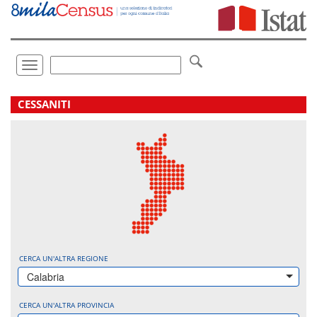
Vai
direttamente
a:
Contenuto
Ricerca
Toggle
navigation
.
CESSANITI
CERCA UN'ALTRA REGIONE
Calabria
CERCA UN'ALTRA PROVINCIA