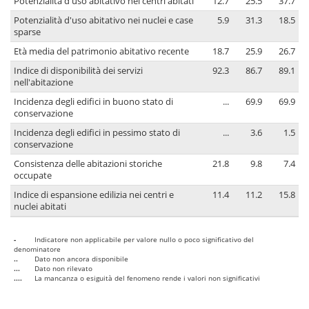
Potenzialità d'uso abitativo nei centri abitati
12.7
25.5
37.7
Potenzialità d'uso abitativo nei nuclei e case
5.9
31.3
18.5
sparse
Età media del patrimonio abitativo recente
18.7
25.9
26.7
Indice di disponibilità dei servizi
92.3
86.7
89.1
nell'abitazione
Incidenza degli edifici in buono stato di
...
69.9
69.9
conservazione
Incidenza degli edifici in pessimo stato di
...
3.6
1.5
conservazione
Consistenza delle abitazioni storiche
21.8
9.8
7.4
occupate
Indice di espansione edilizia nei centri e
11.4
11.2
15.8
nuclei abitati
-
Indicatore non applicabile per valore nullo o poco significativo del
denominatore
..
Dato non ancora disponibile
...
Dato non rilevato
....
La mancanza o esiguità del fenomeno rende i valori non significativi