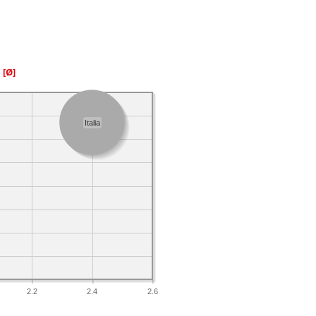
a
[Ø]
Italia
2.2
2.4
2.6