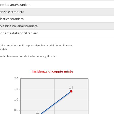
e italiana/straniera
enziale straniera
lastica straniera
lastica italiana/straniera
ndente italiano/straniero
bile per valore nullo o poco significativo del denominatore
nibile
 del fenomeno rende i valori non significativi
Incidenza di coppie miste
2.0
1.4
1.5
1.0
0.5
0.2