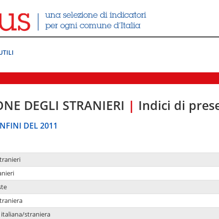
UTILI
ONE DEGLI STRANIERI
|
Indici di pre
NFINI DEL 2011
tranieri
anieri
ste
traniera
taliana/straniera