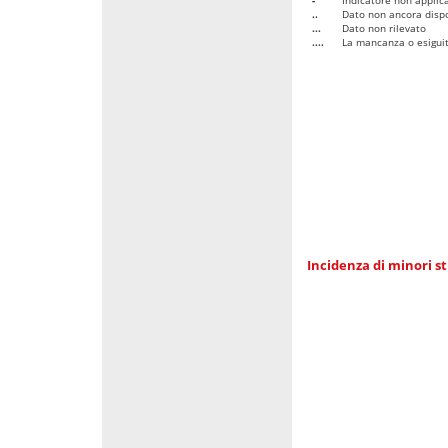
..
Dato non ancora dispo
...
Dato non rilevato
....
La mancanza o esiguità
Incidenza di minori st