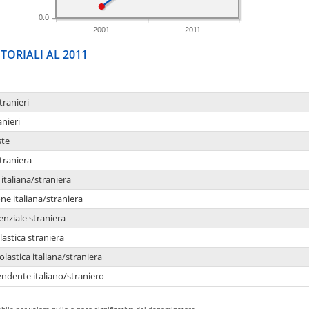
0.0
2001
2011
TORIALI AL 2011
tranieri
anieri
ste
traniera
taliana/straniera
e italiana/straniera
enziale straniera
lastica straniera
lastica italiana/straniera
ndente italiano/straniero
bile per valore nullo o poco significativo del denominatore