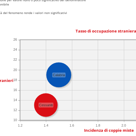
nibile
 del fenomeno rende i valori non significativi
Tasso di occupazione stranier
26
24
22
20
Calabria
ranieri
18
16
14
Cessaniti
12
10
1.2
1.4
1.6
1.8
2.0
Incidenza di coppie miste