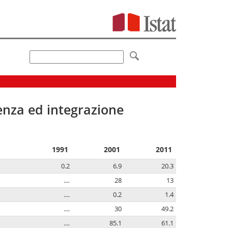
senza ed integrazione
1991
2001
2011
0.2
6.9
20.3
....
28
13
....
0.2
1.4
....
30
49.2
....
85.1
61.1