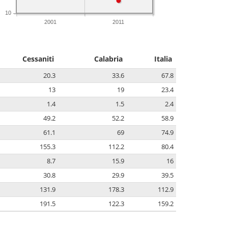
10
2001
2011
Cessaniti
Calabria
Italia
20.3
33.6
67.8
13
19
23.4
1.4
1.5
2.4
49.2
52.2
58.9
61.1
69
74.9
155.3
112.2
80.4
8.7
15.9
16
30.8
29.9
39.5
131.9
178.3
112.9
191.5
122.3
159.2