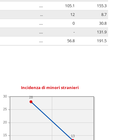
....
105.1
155.3
...
12
8.7
....
0
30.8
....
-
131.9
....
56.8
191.5
Incidenza di minori stranieri
30
28
25
20
15
13