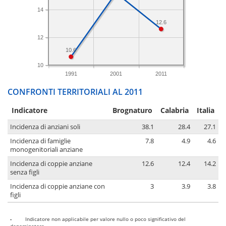
14
12.6
12
10.6
10
1991
2001
2011
CONFRONTI TERRITORIALI AL 2011
Indicatore
Brognaturo
Calabria
Italia
Incidenza di anziani soli
38.1
28.4
27.1
Incidenza di famiglie
7.8
4.9
4.6
monogenitoriali anziane
Incidenza di coppie anziane
12.6
12.4
14.2
senza figli
Incidenza di coppie anziane con
3
3.9
3.8
figli
-
Indicatore non applicabile per valore nullo o poco significativo del