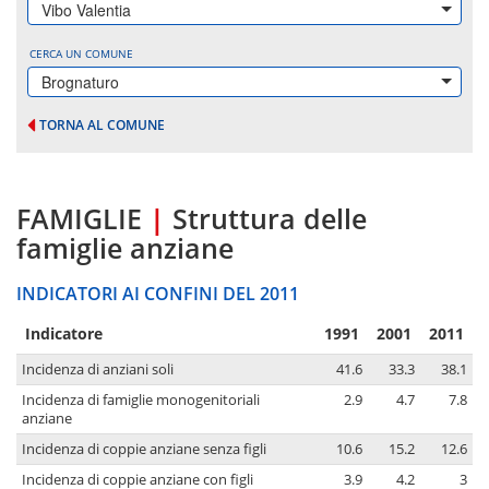
Vibo Valentia
CERCA UN COMUNE
Brognaturo
TORNA AL COMUNE
FAMIGLIE
|
Struttura delle
famiglie anziane
INDICATORI AI CONFINI DEL 2011
Indicatore
1991
2001
2011
Incidenza di anziani soli
41.6
33.3
38.1
Incidenza di famiglie monogenitoriali
2.9
4.7
7.8
anziane
Incidenza di coppie anziane senza figli
10.6
15.2
12.6
Incidenza di coppie anziane con figli
3.9
4.2
3