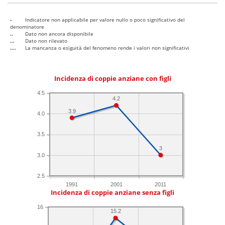
-
Indicatore non applicabile per valore nullo o poco significativo del
denominatore
..
Dato non ancora disponibile
...
Dato non rilevato
....
La mancanza o esiguità del fenomeno rende i valori non significativi
Incidenza di coppie anziane con figli
4.5
4.2
3.9
4.0
3.5
3
3.0
2.5
1991
2001
2011
Incidenza di coppie anziane senza figli
16
15.2