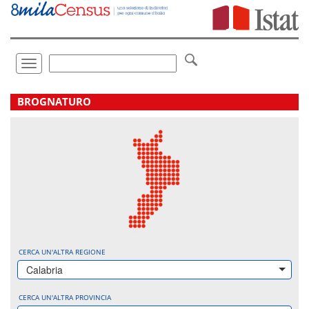
Vai
direttamente
a:
Contenuto
Ricerca
Toggle
navigation
.
BROGNATURO
CERCA UN'ALTRA REGIONE
Calabria
CERCA UN'ALTRA PROVINCIA