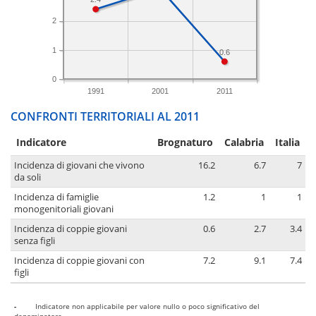
2
1
0.6
0
1991
2001
2011
CONFRONTI TERRITORIALI AL 2011
Indicatore
Brognaturo
Calabria
Italia
Incidenza di giovani che vivono
16.2
6.7
7
da soli
Incidenza di famiglie
1.2
1
1
monogenitoriali giovani
Incidenza di coppie giovani
0.6
2.7
3.4
senza figli
Incidenza di coppie giovani con
7.2
9.1
7.4
figli
-
Indicatore non applicabile per valore nullo o poco significativo del