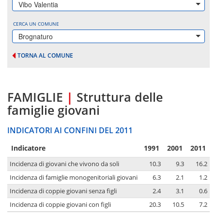
Vibo Valentia
CERCA UN COMUNE
Brognaturo
TORNA AL COMUNE
FAMIGLIE
|
Struttura delle
famiglie giovani
INDICATORI AI CONFINI DEL 2011
Indicatore
1991
2001
2011
Incidenza di giovani che vivono da soli
10.3
9.3
16.2
Incidenza di famiglie monogenitoriali giovani
6.3
2.1
1.2
Incidenza di coppie giovani senza figli
2.4
3.1
0.6
Incidenza di coppie giovani con figli
20.3
10.5
7.2