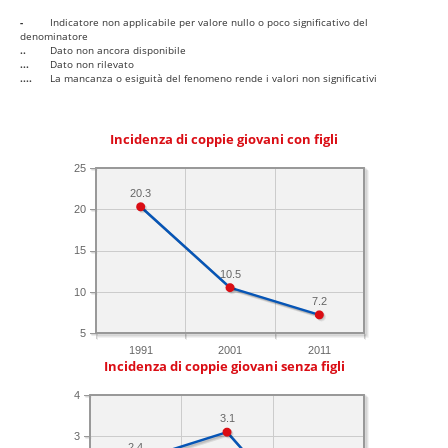
-
Indicatore non applicabile per valore nullo o poco significativo del
denominatore
..
Dato non ancora disponibile
...
Dato non rilevato
....
La mancanza o esiguità del fenomeno rende i valori non significativi
Incidenza di coppie giovani con figli
25
20.3
20
15
10.5
10
7.2
5
1991
2001
2011
Incidenza di coppie giovani senza figli
4
3.1
3
2.4