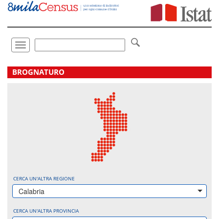
Vai
direttamente
a:
Contenuto
Ricerca
Toggle
navigation
.
BROGNATURO
CERCA UN'ALTRA REGIONE
Calabria
CERCA UN'ALTRA PROVINCIA