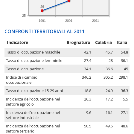
26
25
1991
2001
2011
CONFRONTI TERRITORIALI AL 2011
Indicatore
Brognaturo
Calabria
Italia
Tasso di occupazione maschile
42.1
45.7
54.8
Tasso di occupazione femminile
27.4
28
36.1
Tasso di occupazione
34.1
36.6
45
Indice di ricambio
346.2
305.2
298.1
occupazionale
Tasso di occupazione 15-29 anni
18.8
24.9
36.3
Incidenza dell'occupazione nel
26.3
17.2
5.5
settore agricolo
Incidenza dell'occupazione nel
9.6
16.1
27.1
settore industriale
Incidenza dell'occupazione nel
50.5
49.5
48.6
settore terziario