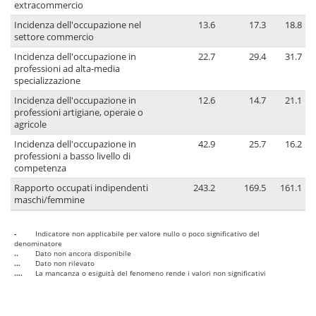
extracommercio
Incidenza dell'occupazione nel
13.6
17.3
18.8
settore commercio
Incidenza dell'occupazione in
22.7
29.4
31.7
professioni ad alta-media
specializzazione
Incidenza dell'occupazione in
12.6
14.7
21.1
professioni artigiane, operaie o
agricole
Incidenza dell'occupazione in
42.9
25.7
16.2
professioni a basso livello di
competenza
Rapporto occupati indipendenti
243.2
169.5
161.1
maschi/femmine
-
Indicatore non applicabile per valore nullo o poco significativo del
denominatore
..
Dato non ancora disponibile
...
Dato non rilevato
....
La mancanza o esiguità del fenomeno rende i valori non significativi