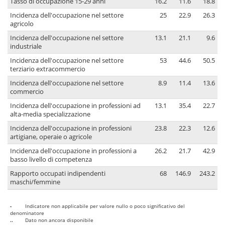
Tasso di occupazione 15-29 anni
16.2
11.6
18.8
Incidenza dell'occupazione nel settore
25
22.9
26.3
agricolo
Incidenza dell'occupazione nel settore
13.1
21.1
9.6
industriale
Incidenza dell'occupazione nel settore
53
44.6
50.5
terziario extracommercio
Incidenza dell'occupazione nel settore
8.9
11.4
13.6
commercio
Incidenza dell'occupazione in professioni ad
13.1
35.4
22.7
alta-media specializzazione
Incidenza dell'occupazione in professioni
23.8
22.3
12.6
artigiane, operaie o agricole
Incidenza dell'occupazione in professioni a
26.2
21.7
42.9
basso livello di competenza
Rapporto occupati indipendenti
68
146.9
243.2
maschi/femmine
-
Indicatore non applicabile per valore nullo o poco significativo del
denominatore
..
Dato non ancora disponibile