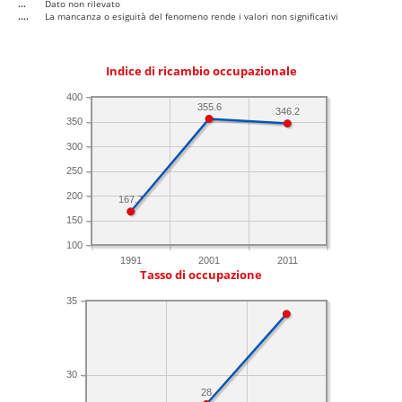
...
Dato non rilevato
....
La mancanza o esiguità del fenomeno rende i valori non significativi
Indice di ricambio occupazionale
400
355.6
346.2
350
300
250
200
167.7
150
100
1991
2001
2011
Tasso di occupazione
35
30
28