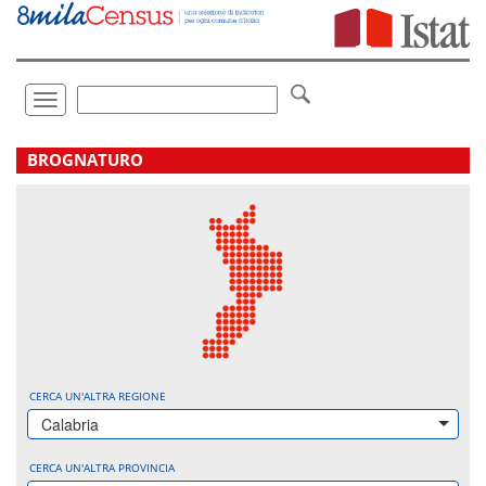
Vai
direttamente
a:
Contenuto
Ricerca
Toggle
navigation
.
BROGNATURO
CERCA UN'ALTRA REGIONE
Calabria
CERCA UN'ALTRA PROVINCIA