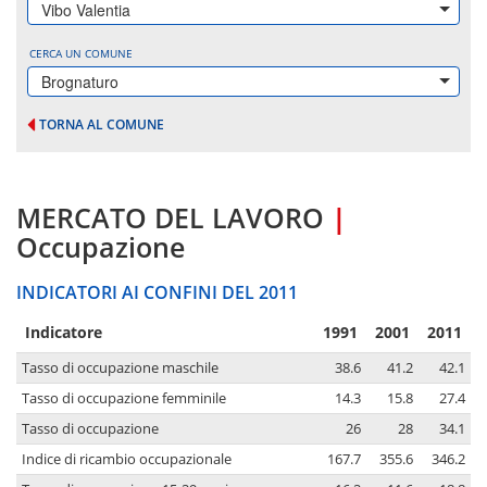
Vibo Valentia
CERCA UN COMUNE
Brognaturo
TORNA AL COMUNE
MERCATO DEL LAVORO
|
Occupazione
INDICATORI AI CONFINI DEL 2011
Indicatore
1991
2001
2011
Tasso di occupazione maschile
38.6
41.2
42.1
Tasso di occupazione femminile
14.3
15.8
27.4
Tasso di occupazione
26
28
34.1
Indice di ricambio occupazionale
167.7
355.6
346.2