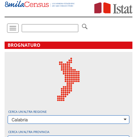
Vai
direttamente
a:
Contenuto
Ricerca
Toggle
navigation
.
BROGNATURO
CERCA UN'ALTRA REGIONE
Calabria
CERCA UN'ALTRA PROVINCIA