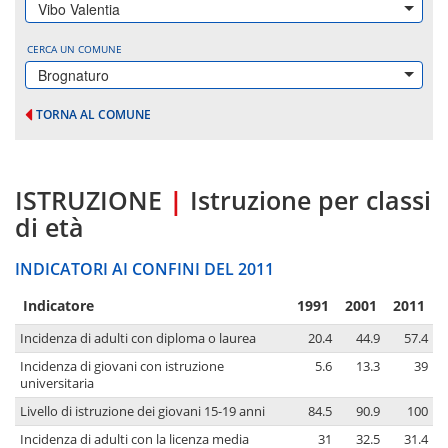
Vibo Valentia
CERCA UN COMUNE
Brognaturo
TORNA AL COMUNE
ISTRUZIONE
|
Istruzione per classi
di età
INDICATORI AI CONFINI DEL 2011
Indicatore
1991
2001
2011
Incidenza di adulti con diploma o laurea
20.4
44.9
57.4
Incidenza di giovani con istruzione
5.6
13.3
39
universitaria
Livello di istruzione dei giovani 15-19 anni
84.5
90.9
100
Incidenza di adulti con la licenza media
31
32.5
31.4