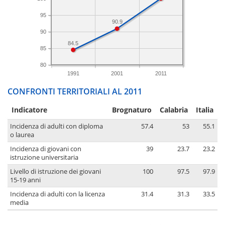
95
90.9
90
84.5
85
80
1991
2001
2011
CONFRONTI TERRITORIALI AL 2011
Indicatore
Brognaturo
Calabria
Italia
Incidenza di adulti con diploma
57.4
53
55.1
o laurea
Incidenza di giovani con
39
23.7
23.2
istruzione universitaria
Livello di istruzione dei giovani
100
97.5
97.9
15-19 anni
Incidenza di adulti con la licenza
31.4
31.3
33.5
media