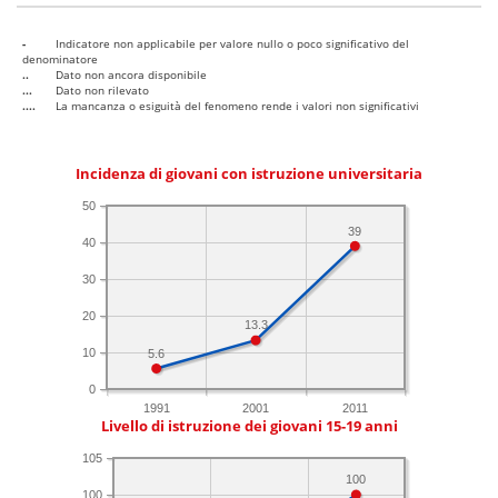
-
Indicatore non applicabile per valore nullo o poco significativo del
denominatore
..
Dato non ancora disponibile
...
Dato non rilevato
....
La mancanza o esiguità del fenomeno rende i valori non significativi
Incidenza di giovani con istruzione universitaria
50
39
40
30
20
13.3
10
5.6
0
1991
2001
2011
Livello di istruzione dei giovani 15-19 anni
105
100
100