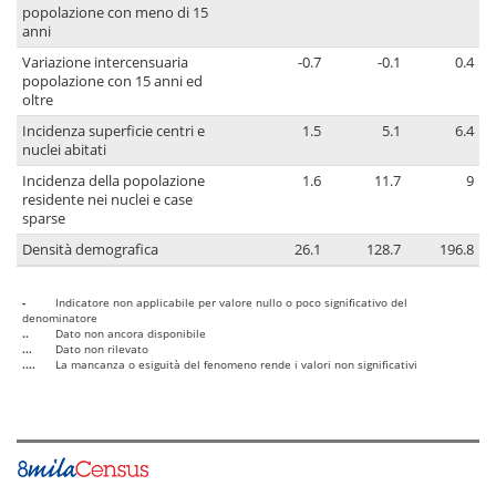
popolazione con meno di 15
anni
Variazione intercensuaria
-0.7
-0.1
0.4
popolazione con 15 anni ed
oltre
Incidenza superficie centri e
1.5
5.1
6.4
nuclei abitati
Incidenza della popolazione
1.6
11.7
9
residente nei nuclei e case
sparse
Densità demografica
26.1
128.7
196.8
-
Indicatore non applicabile per valore nullo o poco significativo del
denominatore
..
Dato non ancora disponibile
...
Dato non rilevato
....
La mancanza o esiguità del fenomeno rende i valori non significativi