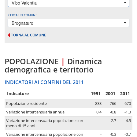
Vibo Valentia
CERCA UN COMUNE
Brognaturo
TORNA AL COMUNE
POPOLAZIONE
|
Dinamica
demografica e territorio
INDICATORI AI CONFINI DEL 2011
Indicatore
1991
2001
2011
Popolazione residente
833
766
670
Variazione intercensuaria annua
0.4
-0.8
-1.3
Variazione intercensuaria popolazione con
-
-2.7
-4.5
meno di 15 anni
Variazione intercensuaria popolazione con
-
-0.3
-0.7