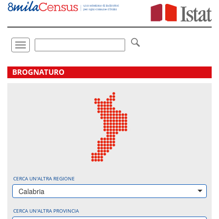
Vai
direttamente
a:
Contenuto
Ricerca
Toggle
navigation
.
BROGNATURO
CERCA UN'ALTRA REGIONE
Calabria
CERCA UN'ALTRA PROVINCIA