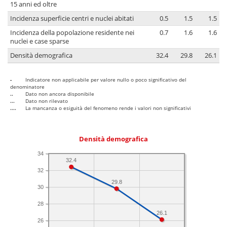
15 anni ed oltre
Incidenza superficie centri e nuclei abitati
0.5
1.5
1.5
Incidenza della popolazione residente nei
0.7
1.6
1.6
nuclei e case sparse
Densità demografica
32.4
29.8
26.1
-
Indicatore non applicabile per valore nullo o poco significativo del
denominatore
..
Dato non ancora disponibile
...
Dato non rilevato
....
La mancanza o esiguità del fenomeno rende i valori non significativi
Densità demografica
34
32.4
32
29.8
30
28
26.1
26