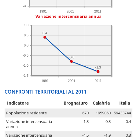
24
1991
2001
2011
Variazione intercensuaria annua
1.0
0.4
0.5
0.0
-0.5
-0.8
-1.0
-1.3
-1.5
1991
2001
2011
CONFRONTI TERRITORIALI AL 2011
Indicatore
Brognaturo
Calabria
Italia
Popolazione residente
670
1959050
59433744
Variazione intercensuaria
-1.3
-0.3
0.4
annua
Variazione intercensuaria
-4.5
-1.9
0.3