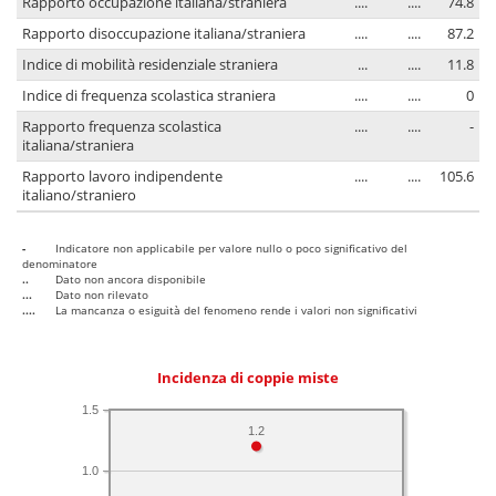
Rapporto occupazione italiana/straniera
....
....
74.8
Rapporto disoccupazione italiana/straniera
....
....
87.2
Indice di mobilità residenziale straniera
...
....
11.8
Indice di frequenza scolastica straniera
....
....
0
Rapporto frequenza scolastica
....
....
-
italiana/straniera
Rapporto lavoro indipendente
....
....
105.6
italiano/straniero
-
Indicatore non applicabile per valore nullo o poco significativo del
denominatore
..
Dato non ancora disponibile
...
Dato non rilevato
....
La mancanza o esiguità del fenomeno rende i valori non significativi
Incidenza di coppie miste
1.5
1.2
1.0