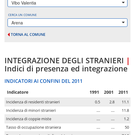
Vibo Valentia
CERCA UN COMUNE
Arena
TORNA AL COMUNE
INTEGRAZIONE DEGLI STRANIERI
|
Indici di presenza ed integrazione
INDICATORI AI CONFINI DEL 2011
Indicatore
1991
2001
2011
Incidenza di residenti stranieri
0.5
2.8
11.1
Incidenza di minori stranieri
....
....
11.8
Incidenza di coppie miste
....
....
1.2
Tasso di occupazione straniera
....
....
50