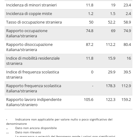
Incidenza di minori stranieri
11.8
19
23.4
Incidenza di coppie miste
1.2
1.5
2.4
Tasso di occupazione straniera
50
52.2
58.9
Rapporto occupazione
74.8
69
74.9
italiana/straniera
Rapporto disoccupazione
87.2
112.2
80.4
italiana/straniera
Indice di mobilità residenziale
11.8
15.9
16
straniera
Indice di frequenza scolastica
0
29.9
39.5
straniera
Rapporto frequenza scolastica
-
178.3
112.9
italiana/straniera
Rapporto lavoro indipendente
105.6
122.3
159.2
italiano/straniero
-
Indicatore non applicabile per valore nullo o poco significativo del
denominatore
..
Dato non ancora disponibile
...
Dato non rilevato
....
La mancanza o esiguità del fenomeno rende i valori non significativi