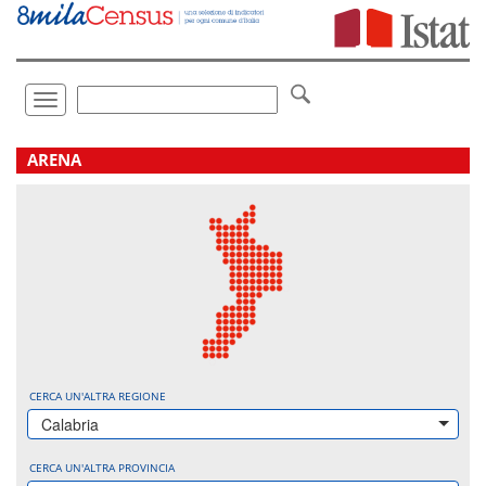
Vai
direttamente
a:
Contenuto
Ricerca
Toggle
navigation
.
ARENA
CERCA UN'ALTRA REGIONE
Calabria
CERCA UN'ALTRA PROVINCIA