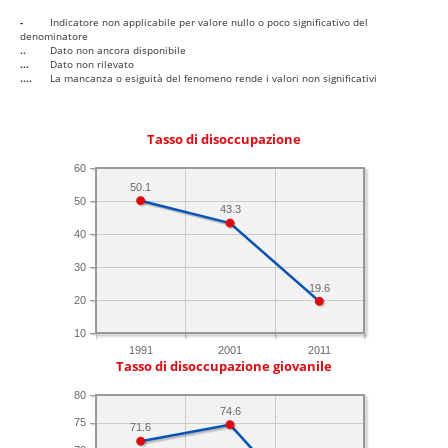
-
Indicatore non applicabile per valore nullo o poco significativo del
denominatore
..
Dato non ancora disponibile
...
Dato non rilevato
....
La mancanza o esiguità del fenomeno rende i valori non significativi
Tasso di disoccupazione
60
50.1
50
43.3
40
30
19.6
20
10
1991
2001
2011
Tasso di disoccupazione giovanile
80
74.6
75
71.6