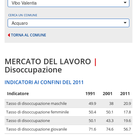
Vibo Valentia
CERCA UN COMUNE
Acquaro
TORNA AL COMUNE
MERCATO DEL LAVORO
|
Disoccupazione
INDICATORI AI CONFINI DEL 2011
Indicatore
1991
2001
2011
Tasso di disoccupazione maschile
49.9
38
20.9
Tasso di disoccupazione femminile
50.4
50.1
17.8
Tasso di disoccupazione
50.1
43.3
19.6
Tasso di disoccupazione giovanile
71.6
74.6
56.7