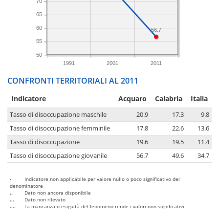
70
65
60
56.7
55
50
1991
2001
2011
CONFRONTI TERRITORIALI AL 2011
Indicatore
Acquaro
Calabria
Italia
Tasso di disoccupazione maschile
20.9
17.3
9.8
Tasso di disoccupazione femminile
17.8
22.6
13.6
Tasso di disoccupazione
19.6
19.5
11.4
Tasso di disoccupazione giovanile
56.7
49.6
34.7
-
Indicatore non applicabile per valore nullo o poco significativo del
denominatore
..
Dato non ancora disponibile
...
Dato non rilevato
....
La mancanza o esiguità del fenomeno rende i valori non significativi