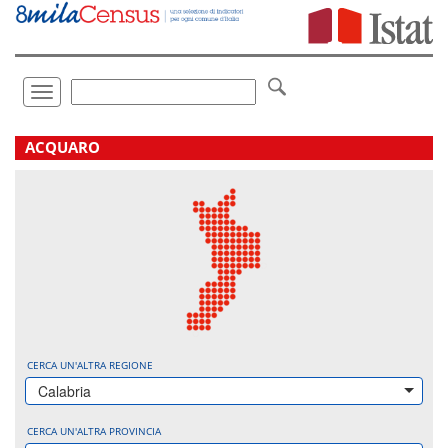
Vai
direttamente
a:
Contenuto
Ricerca
Toggle
navigation
.
ACQUARO
CERCA UN'ALTRA REGIONE
Calabria
CERCA UN'ALTRA PROVINCIA