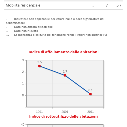
Mobilità residenziale
...
7
5.7
-
Indicatore non applicabile per valore nullo o poco significativo del
denominatore
..
Dato non ancora disponibile
...
Dato non rilevato
....
La mancanza o esiguità del fenomeno rende i valori non significativi
Indice di affollamento delle abitazioni
3
2.5
1.7
2
1
0.1
0
-1
1991
2001
2011
Indice di sottoutilizzo delle abitazioni
40