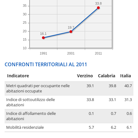
33.8
35
30
25
19.7
20
16.1
15
10
1991
2001
2011
CONFRONTI TERRITORIALI AL 2011
Indicatore
Verzino
Calabria
Italia
Metri quadrati per occupante nelle
39.1
39.8
40.7
abitazioni occupate
Indice di sottoutilizzo delle
33.8
33.1
31.3
abitazioni
Indice di affollamento delle
0.1
0.7
0.6
abitazioni
Mobilità residenziale
5.7
6.2
6.1