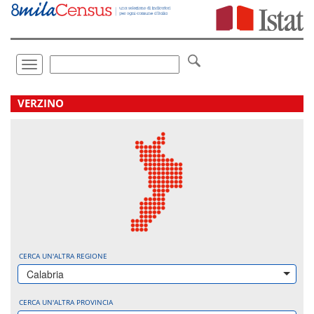
Vai
direttamente
a:
Contenuto
Ricerca
Toggle
navigation
.
VERZINO
CERCA UN'ALTRA REGIONE
Calabria
CERCA UN'ALTRA PROVINCIA