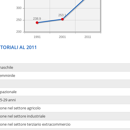
300
253.1
238.9
250
200
1991
2001
2011
TORIALI AL 2011
maschile
femminile
upazionale
5-29 anni
one nel settore agricolo
one nel settore industriale
ione nel settore terziario extracommercio