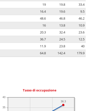
19
19.8
33.4
16.4
19.6
9.5
48.6
46.8
46.2
16
13.8
10.9
20.3
32.4
23.6
36.7
24.5
12.5
11.9
23.8
40
64.8
142.4
179.9
Tasso di occupazione
40
36.3
35