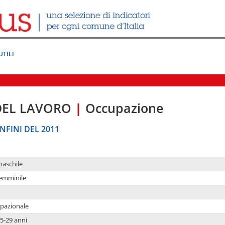
UTILI
DEL LAVORO
|
Occupazione
NFINI DEL 2011
maschile
femminile
upazionale
5-29 anni