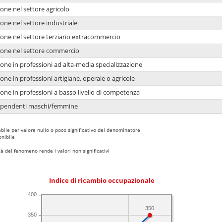
one nel settore agricolo
one nel settore industriale
ione nel settore terziario extracommercio
ione nel settore commercio
one in professioni ad alta-media specializzazione
one in professioni artigiane, operaie o agricole
one in professioni a basso livello di competenza
dipendenti maschi/femmine
bile per valore nullo o poco significativo del denominatore
nibile
 del fenomeno rende i valori non significativi
Indice di ricambio occupazionale
400
350
350