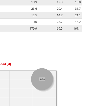
10.9
17.3
18.8
23.6
29.4
31.7
12.5
14.7
21.1
40
25.7
16.2
179.9
169.5
161.1
 anni
[Ø]
Italia