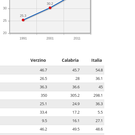
30.2
30
25.3
25
20
1991
2001
2011
Verzino
Calabria
Italia
46.7
45.7
54.8
26.5
28
36.1
36.3
36.6
45
350
305.2
298.1
25.1
24.9
36.3
33.4
17.2
5.5
9.5
16.1
27.1
46.2
49.5
48.6