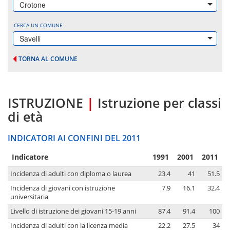
Crotone
CERCA UN COMUNE
Savelli
TORNA AL COMUNE
ISTRUZIONE
|
Istruzione per classi
di età
INDICATORI AI CONFINI DEL 2011
Indicatore
1991
2001
2011
Incidenza di adulti con diploma o laurea
23.4
41
51.5
Incidenza di giovani con istruzione
7.9
16.1
32.4
universitaria
Livello di istruzione dei giovani 15-19 anni
87.4
91.4
100
Incidenza di adulti con la licenza media
22.2
27.5
34