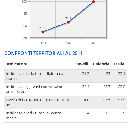
100
95
91.4
90
87.4
85
1991
2001
2011
CONFRONTI TERRITORIALI AL 2011
Indicatore
Savelli
Calabria
Italia
Incidenza di adulti con diploma o
51.5
53
55.1
laurea
Incidenza di giovani con istruzione
32.4
23.7
23.2
universitaria
Livello di istruzione dei giovani 15-19
100
97.5
97.9
anni
Incidenza di adulti con la licenza
34
31.3
33.5
media