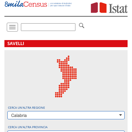
Vai
direttamente
a:
Contenuto
Ricerca
Toggle
navigation
.
SAVELLI
CERCA UN'ALTRA REGIONE
Calabria
CERCA UN'ALTRA PROVINCIA