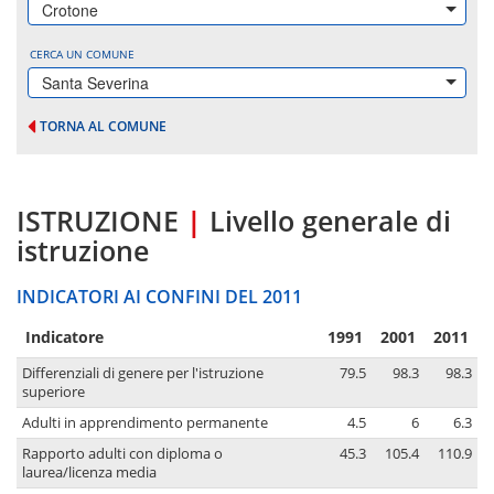
Crotone
CERCA UN COMUNE
Santa Severina
TORNA AL COMUNE
ISTRUZIONE
|
Livello generale di
istruzione
INDICATORI AI CONFINI DEL 2011
Indicatore
1991
2001
2011
Differenziali di genere per l'istruzione
79.5
98.3
98.3
superiore
Adulti in apprendimento permanente
4.5
6
6.3
Rapporto adulti con diploma o
45.3
105.4
110.9
laurea/licenza media