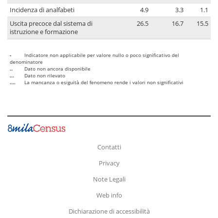
Incidenza di analfabeti
4.9
3.3
1.1
Uscita precoce dal sistema di
26.5
16.7
15.5
istruzione e formazione
-
Indicatore non applicabile per valore nullo o poco significativo del
denominatore
..
Dato non ancora disponibile
...
Dato non rilevato
....
La mancanza o esiguità del fenomeno rende i valori non significativi
Contatti
Privacy
Note Legali
Web info
Dichiarazione di accessibilità