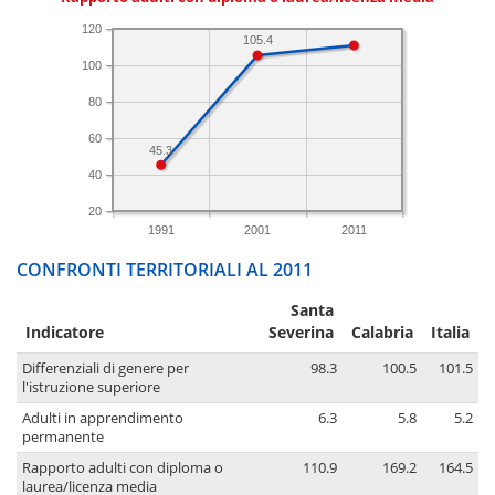
120
105.4
100
80
60
45.3
40
20
1991
2001
2011
CONFRONTI TERRITORIALI AL 2011
Santa
Indicatore
Severina
Calabria
Italia
Differenziali di genere per
98.3
100.5
101.5
l'istruzione superiore
Adulti in apprendimento
6.3
5.8
5.2
permanente
Rapporto adulti con diploma o
110.9
169.2
164.5
laurea/licenza media