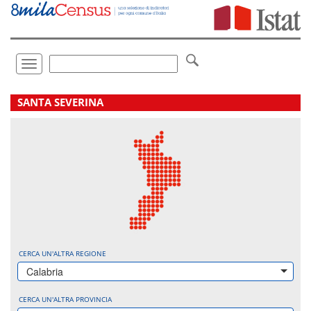
Vai
direttamente
a:
Contenuto
Ricerca
Toggle
navigation
.
SANTA SEVERINA
CERCA UN'ALTRA REGIONE
Calabria
CERCA UN'ALTRA PROVINCIA