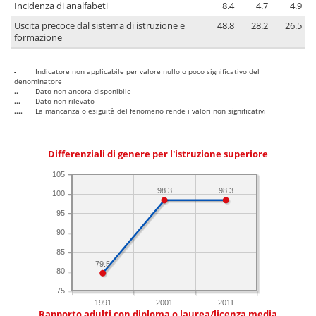
Incidenza di analfabeti
8.4
4.7
4.9
Uscita precoce dal sistema di istruzione e
48.8
28.2
26.5
formazione
-
Indicatore non applicabile per valore nullo o poco significativo del
denominatore
..
Dato non ancora disponibile
...
Dato non rilevato
....
La mancanza o esiguità del fenomeno rende i valori non significativi
Differenziali di genere per l'istruzione superiore
105
98.3
98.3
100
95
90
85
79.5
80
75
1991
2001
2011
Rapporto adulti con diploma o laurea/licenza media