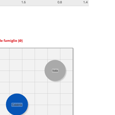
1.6
0.8
1.4
le famiglie
[Ø]
Italia
Calabria