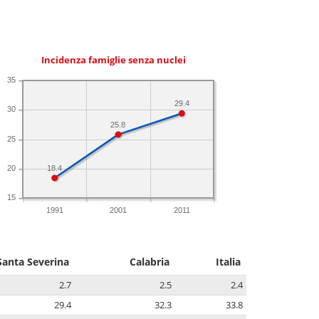
Incidenza famiglie senza nuclei
35
29.4
30
25.8
25
18.4
20
15
1991
2001
2011
Santa Severina
Calabria
Italia
2.7
2.5
2.4
29.4
32.3
33.8