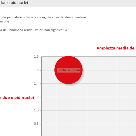
due o più nuclei
bile per valore nullo o poco significativo del denominatore
nibile
 del fenomeno rende i valori non significativi
Ampiezza media del
1.8
1.6
Santa Severina
1.4
n due o più nuclei
1.2
1.0
0.8