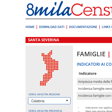
Vai
direttamente
a:
Contenuto
Ricerca
HOME
DOWNLOAD DATI
DOCUMENTAZIONE
LINKS 
.
SANTA SEVERINA
FAMIGLIE
|
INDICATORI AI CO
Indicatore
Ampiezza media delle f
Incidenza famiglie senz
CERCA UN'ALTRA REGIONE
Incidenza famiglie con 
Calabria
-
Indicatore non applica
CERCA UN'ALTRA PROVINCIA
..
Dato non ancora dispo