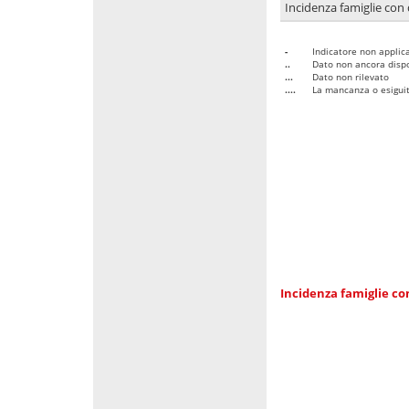
Incidenza famiglie con 
-
Indicatore non applica
..
Dato non ancora dispo
...
Dato non rilevato
....
La mancanza o esiguità
Incidenza famiglie co