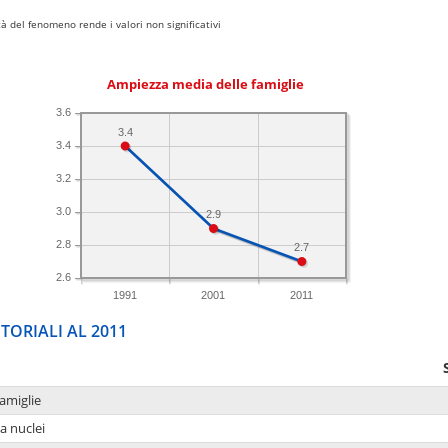
 del fenomeno rende i valori non significativi
Ampiezza media delle famiglie
3.6
3.4
3.4
3.2
3.0
2.9
2.8
2.7
2.6
1991
2001
2011
TORIALI AL 2011
amiglie
a nuclei