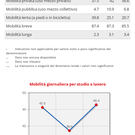
Mobilità privata (uso mezzo privato)
37.5
42
56.6
Mobilità pubblica (uso mezzo collettivo)
4.7
10.9
6.8
Mobilità lenta (a piedi o in bicicletta)
39.8
25.1
20.7
Mobilità breve
87.4
87.3
85.5
Mobilità lunga
2.3
3.1
3.4
-
Indicatore non applicabile per valore nullo o poco significativo del
denominatore
..
Dato non ancora disponibile
...
Dato non rilevato
....
La mancanza o esiguità del fenomeno rende i valori non significativi
Mobilità giornaliera per studio o lavoro
50
46.4
45.6
45
40
38.6