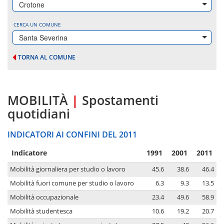
Crotone
CERCA UN COMUNE
Santa Severina
TORNA AL COMUNE
MOBILITÀ
|
Spostamenti
quotidiani
INDICATORI AI CONFINI DEL 2011
Indicatore
1991
2001
2011
Mobilità giornaliera per studio o lavoro
45.6
38.6
46.4
Mobilità fuori comune per studio o lavoro
6.3
9.3
13.5
Mobilità occupazionale
23.4
49.6
58.9
Mobilità studentesca
10.6
19.2
20.7