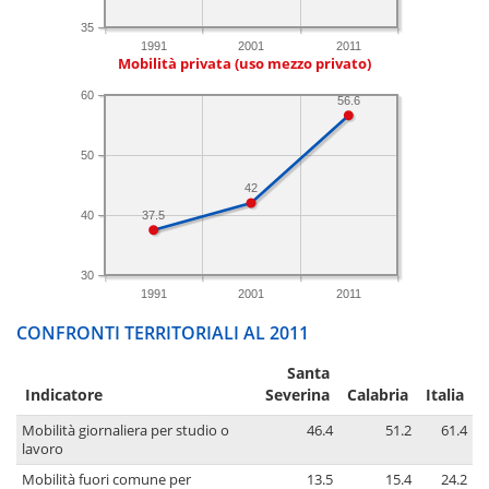
35
1991
2001
2011
Mobilità privata (uso mezzo privato)
60
56.6
50
42
40
37.5
30
1991
2001
2011
CONFRONTI TERRITORIALI AL 2011
Santa
Indicatore
Severina
Calabria
Italia
Mobilità giornaliera per studio o
46.4
51.2
61.4
lavoro
Mobilità fuori comune per
13.5
15.4
24.2