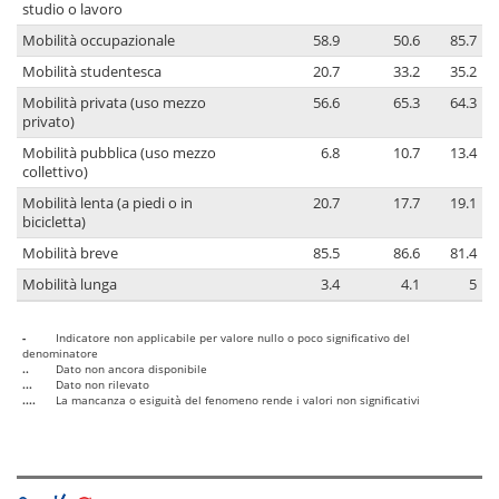
studio o lavoro
Mobilità occupazionale
58.9
50.6
85.7
Mobilità studentesca
20.7
33.2
35.2
Mobilità privata (uso mezzo
56.6
65.3
64.3
privato)
Mobilità pubblica (uso mezzo
6.8
10.7
13.4
collettivo)
Mobilità lenta (a piedi o in
20.7
17.7
19.1
bicicletta)
Mobilità breve
85.5
86.6
81.4
Mobilità lunga
3.4
4.1
5
-
Indicatore non applicabile per valore nullo o poco significativo del
denominatore
..
Dato non ancora disponibile
...
Dato non rilevato
....
La mancanza o esiguità del fenomeno rende i valori non significativi