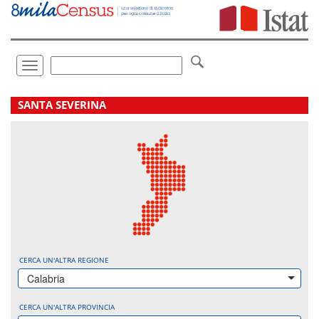
Vai
direttamente
a:
Contenuto
Ricerca
Toggle
navigation
.
SANTA SEVERINA
CERCA UN'ALTRA REGIONE
Calabria
CERCA UN'ALTRA PROVINCIA