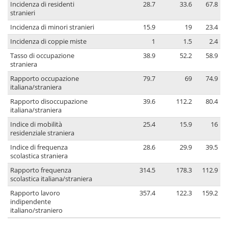
Incidenza di residenti
28.7
33.6
67.8
stranieri
Incidenza di minori stranieri
15.9
19
23.4
Incidenza di coppie miste
1
1.5
2.4
Tasso di occupazione
38.9
52.2
58.9
straniera
Rapporto occupazione
79.7
69
74.9
italiana/straniera
Rapporto disoccupazione
39.6
112.2
80.4
italiana/straniera
Indice di mobilità
25.4
15.9
16
residenziale straniera
Indice di frequenza
28.6
29.9
39.5
scolastica straniera
Rapporto frequenza
314.5
178.3
112.9
scolastica italiana/straniera
Rapporto lavoro
357.4
122.3
159.2
indipendente
italiano/straniero