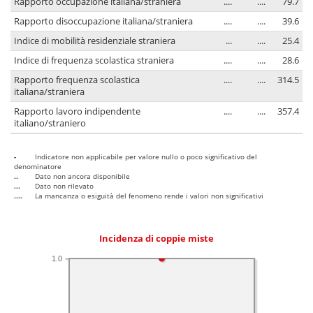
Rapporto occupazione italiana/straniera
....
....
79.7
Rapporto disoccupazione italiana/straniera
....
....
39.6
Indice di mobilità residenziale straniera
...
....
25.4
Indice di frequenza scolastica straniera
....
....
28.6
Rapporto frequenza scolastica
....
....
314.5
italiana/straniera
Rapporto lavoro indipendente
....
....
357.4
italiano/straniero
-
Indicatore non applicabile per valore nullo o poco significativo del
denominatore
..
Dato non ancora disponibile
...
Dato non rilevato
....
La mancanza o esiguità del fenomeno rende i valori non significativi
Incidenza di coppie miste
1.0