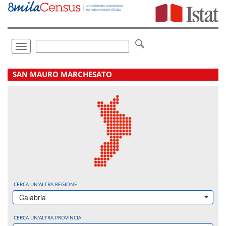
Vai
direttamente
a:
Contenuto
Ricerca
Toggle
navigation
.
SAN MAURO MARCHESATO
CERCA UN'ALTRA REGIONE
Calabria
CERCA UN'ALTRA PROVINCIA