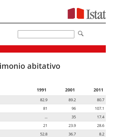
imonio abitativo
1991
2001
2011
82.9
89.2
80.7
81
96
107.1
...
35
17.4
21
23.9
28.6
52.8
36.7
8.2