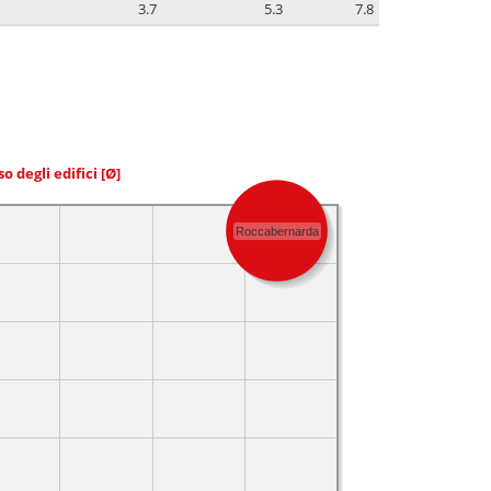
3.7
5.3
7.8
so degli edifici
[Ø]
Roccabernarda