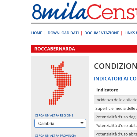
Vai
direttamente
a:
Contenuto
Ricerca
HOME
DOWNLOAD DATI
DOCUMENTAZIONE
LINKS 
.
ROCCABERNARDA
CONDIZION
INDICATORI AI CO
Indicatore
Incidenza delle abitazi
Superficie media delle
CERCA UN'ALTRA REGIONE
Potenzialità d'uso degli
Calabria
Potenzialità d'uso abita
Potenzialità d'uso abit
CERCA UN'ALTRA PROVINCIA