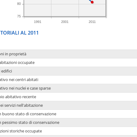
80
75
1991
2001
2011
TORIALI AL 2011
oni in proprietà
 abitazioni occupate
 edifici
tivo nei centri abitati
ativo nei nuclei e case sparse
io abitativo recente
ei servizi nell'abitazione
 in buono stato di conservazione
 in pessimo stato di conservazione
azioni storiche occupate