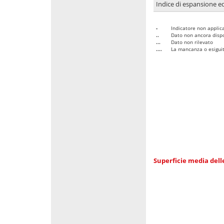
Indice di espansione edi
-
Indicatore non applica
..
Dato non ancora dispo
...
Dato non rilevato
....
La mancanza o esiguità
Superficie media dell