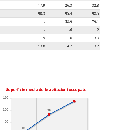
17.9
26.3
32.3
90.3
95.4
98.5
...
58.9
79.1
...
1.6
2
9
0
3.9
13.8
4.2
3.7
Superficie media delle abitazioni occupate
110
100
96
90
81