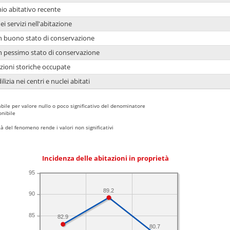
io abitativo recente
ei servizi nell'abitazione
 in buono stato di conservazione
 in pessimo stato di conservazione
azioni storiche occupate
lizia nei centri e nuclei abitati
bile per valore nullo o poco significativo del denominatore
nibile
 del fenomeno rende i valori non significativi
Incidenza delle abitazioni in proprietà
95
89.2
90
85
82.9
80.7