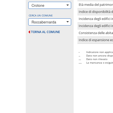
Età media del patrimon
Crotone
Indice di disponibilità d
CERCA UN COMUNE
Incidenza degli edifici
Roccabernarda
Incidenza degli edifici
TORNA AL COMUNE
Consistenza delle abit
Indice di espansione edi
-
Indicatore non applica
..
Dato non ancora dispo
...
Dato non rilevato
....
La mancanza o esiguità