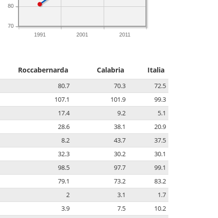
80
70
1991
2001
2011
Roccabernarda
Calabria
Italia
80.7
70.3
72.5
107.1
101.9
99.3
17.4
9.2
5.1
28.6
38.1
20.9
8.2
43.7
37.5
32.3
30.2
30.1
98.5
97.7
99.1
79.1
73.2
83.2
2
3.1
1.7
3.9
7.5
10.2