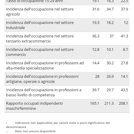
Tasso di occupazione 15-29 anni
19.1
16.3
22.5
Incidenza dell'occupazione nel settore
31.6
34.7
37.9
agricolo
Incidenza dell'occupazione nel settore
19.3
18.2
12
industriale
Incidenza dell'occupazione nel settore
36.3
37
41.3
terziario extracommercio
Incidenza dell'occupazione nel settore
12.8
10.1
8.7
commercio
Incidenza dell'occupazione in professioni ad
14.4
30.2
27.8
alta-media specializzazione
Incidenza dell'occupazione in professioni
28
26.9
14.1
artigiane, operaie o agricole
Incidenza dell'occupazione in professioni a
39.7
29.7
43.5
basso livello di competenza
Rapporto occupati indipendenti
165.1
211.3
208.1
maschi/femmine
-
Indicatore non applicabile per valore nullo o poco significativo del
denominatore
..
Dato non ancora disponibile