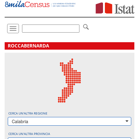
Vai
direttamente
a:
Contenuto
Ricerca
Toggle
navigation
.
ROCCABERNARDA
CERCA UN'ALTRA REGIONE
Calabria
CERCA UN'ALTRA PROVINCIA