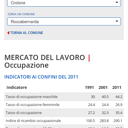
Crotone
CERCA UN COMUNE
Roccabernarda
TORNA AL COMUNE
MERCATO DEL LAVORO
|
Occupazione
INDICATORI AI CONFINI DEL 2011
Indicatore
1991
2001
2011
Tasso di occupazione maschile
30
40.5
44.2
Tasso di occupazione femminile
24.4
24.4
26.9
Tasso di occupazione
27.2
32.3
35.4
Indice di ricambio occupazionale
100.5
283.8
290.1