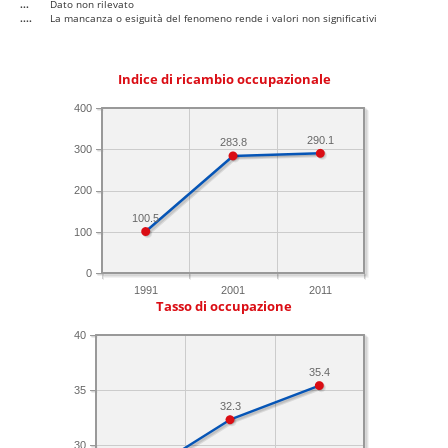
...
Dato non rilevato
....
La mancanza o esiguità del fenomeno rende i valori non significativi
Indice di ricambio occupazionale
400
290.1
283.8
300
200
100.5
100
0
1991
2001
2011
Tasso di occupazione
40
35.4
35
32.3
30