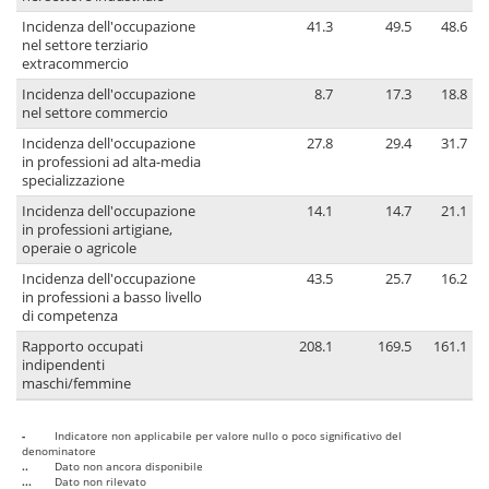
Incidenza dell'occupazione
41.3
49.5
48.6
nel settore terziario
extracommercio
Incidenza dell'occupazione
8.7
17.3
18.8
nel settore commercio
Incidenza dell'occupazione
27.8
29.4
31.7
in professioni ad alta-media
specializzazione
Incidenza dell'occupazione
14.1
14.7
21.1
in professioni artigiane,
operaie o agricole
Incidenza dell'occupazione
43.5
25.7
16.2
in professioni a basso livello
di competenza
Rapporto occupati
208.1
169.5
161.1
indipendenti
maschi/femmine
-
Indicatore non applicabile per valore nullo o poco significativo del
denominatore
..
Dato non ancora disponibile
...
Dato non rilevato