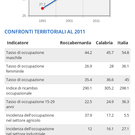
27.2
25
1991
2001
2011
CONFRONTI TERRITORIALI AL 2011
Indicatore
Roccabernarda
Calabria
Italia
Tasso di occupazione
44.2
45.7
54.8
maschile
Tasso di occupazione
26.9
28
36.1
femminile
Tasso di occupazione
35.4
36.6
45
Indice di ricambio
290.1
305.2
298.1
occupazionale
Tasso di occupazione 15-29
22.5
24.9
36.3
anni
Incidenza dell'occupazione
37.9
17.2
5.5
nel settore agricolo
Incidenza dell'occupazione
12
16.1
27.1
nel settore industriale