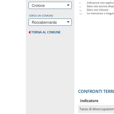
-
Indicatore non applica
Crotone
..
Dato non ancora dispo
...
Dato non rilevato
....
La mancanza o esiguità
CERCA UN COMUNE
Roccabernarda
TORNA AL COMUNE
CONFRONTI TERRI
Indicatore
Tasso di disoccupazio