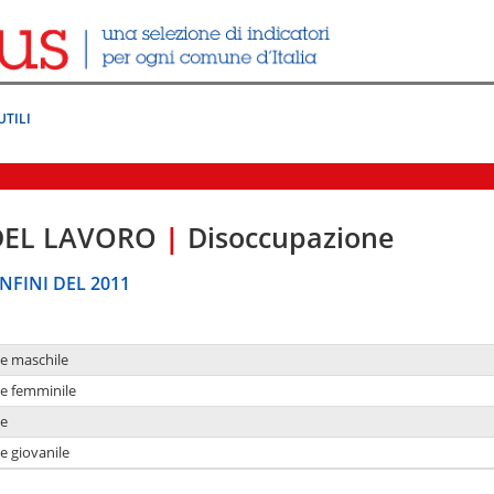
UTILI
DEL LAVORO
|
Disoccupazione
NFINI DEL 2011
ne maschile
ne femminile
ne
e giovanile