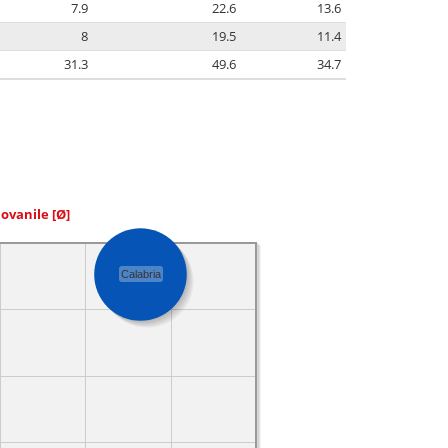
7.9
22.6
13.6
8
19.5
11.4
31.3
49.6
34.7
iovanile
[Ø]
Calabria