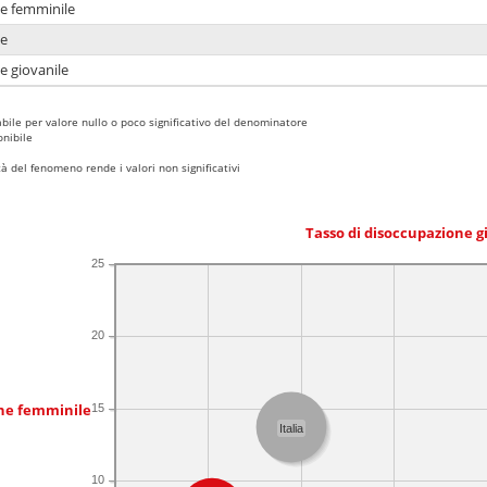
ne femminile
ne
e giovanile
bile per valore nullo o poco significativo del denominatore
nibile
 del fenomeno rende i valori non significativi
Tasso di disoccupazione g
25
20
one femminile
15
Italia
10