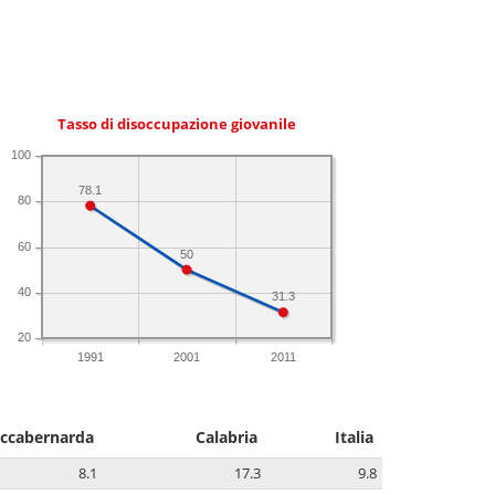
Tasso di disoccupazione giovanile
100
78.1
80
60
50
40
31.3
20
1991
2001
2011
ccabernarda
Calabria
Italia
8.1
17.3
9.8