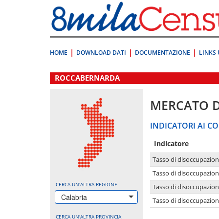
Vai
direttamente
a:
Contenuto
Ricerca
HOME
DOWNLOAD DATI
DOCUMENTAZIONE
LINKS 
.
ROCCABERNARDA
MERCATO 
INDICATORI AI CO
Indicatore
Tasso di disoccupazio
Tasso di disoccupazio
CERCA UN'ALTRA REGIONE
Tasso di disoccupazio
Calabria
Tasso di disoccupazion
CERCA UN'ALTRA PROVINCIA