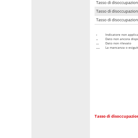
Tasso di disoccupazio
Tasso di disoccupazio
Tasso di disoccupazion
-
Indicatore non applica
..
Dato non ancora dispo
...
Dato non rilevato
....
La mancanza o esiguità
Tasso di disoccupazi