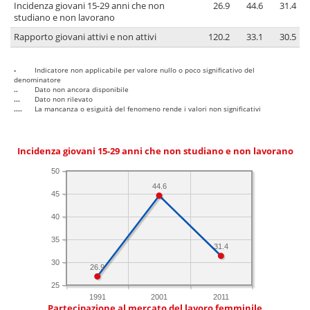
Incidenza giovani 15-29 anni che non
26.9
44.6
31.4
studiano e non lavorano
Rapporto giovani attivi e non attivi
120.2
33.1
30.5
-
Indicatore non applicabile per valore nullo o poco significativo del
denominatore
..
Dato non ancora disponibile
...
Dato non rilevato
....
La mancanza o esiguità del fenomeno rende i valori non significativi
Incidenza giovani 15-29 anni che non studiano e non lavorano
50
44.6
45
40
35
31.4
30
26.9
25
1991
2001
2011
Partecipazione al mercato del lavoro femminile