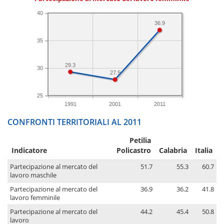
40
36.9
35
29.3
30
27.9
25
1991
2001
2011
CONFRONTI TERRITORIALI AL 2011
Petilia
Indicatore
Policastro
Calabria
Italia
Partecipazione al mercato del
51.7
55.3
60.7
lavoro maschile
Partecipazione al mercato del
36.9
36.2
41.8
lavoro femminile
Partecipazione al mercato del
44.2
45.4
50.8
lavoro