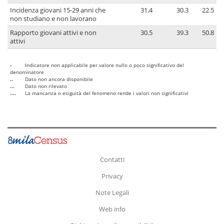
Incidenza giovani 15-29 anni che
31.4
30.3
22.5
non studiano e non lavorano
Rapporto giovani attivi e non
30.5
39.3
50.8
attivi
-
Indicatore non applicabile per valore nullo o poco significativo del
denominatore
..
Dato non ancora disponibile
...
Dato non rilevato
....
La mancanza o esiguità del fenomeno rende i valori non significativi
Contatti
Privacy
Note Legali
Web info