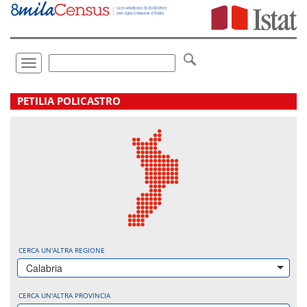
Vai
direttamente
a:
Contenuto
Ricerca
Toggle
navigation
.
PETILIA POLICASTRO
CERCA UN'ALTRA REGIONE
Calabria
CERCA UN'ALTRA PROVINCIA