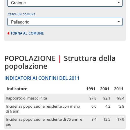
Crotone
CERCA UN COMUNE
Pallagorio
TORNA AL COMUNE
POPOLAZIONE
|
Struttura della
popolazione
INDICATORI AI CONFINI DEL 2011
Indicatore
1991
2001
2011
Rapporto di mascolinità
97.8
92.1
98.4
Incidenza popolazione residente con meno
6.6
4.2
3.8
di 6 anni
Incidenza popolazione residente di 75 anni e
8.4
12.5
17.9
più