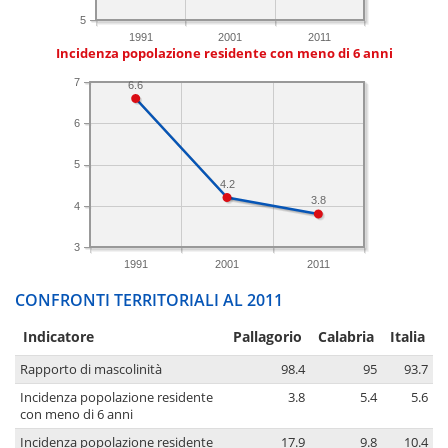
5
1991
2001
2011
Incidenza popolazione residente con meno di 6 anni
7
6.6
6
5
4.2
3.8
4
3
1991
2001
2011
CONFRONTI TERRITORIALI AL 2011
Indicatore
Pallagorio
Calabria
Italia
Rapporto di mascolinità
98.4
95
93.7
Incidenza popolazione residente
3.8
5.4
5.6
con meno di 6 anni
Incidenza popolazione residente
17.9
9.8
10.4