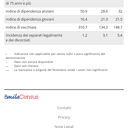
di 75 anni e più
Indice di dipendenza anziani
50.9
28.6
32
Indice di dipendenza giovani
16.4
21.3
21.5
Indice di vecchiaia
310.7
134.3
148.7
Incidenza dei separati legalmente
1.2
3.1
5.4
e dei divorziati
-
Indicatore non applicabile per valore nullo o poco significativo del
denominatore
..
Dato non ancora disponibile
...
Dato non rilevato
....
La mancanza o esiguità del fenomeno rende i valori non significativi
Contatti
Privacy
Note Legali