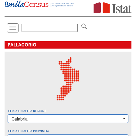
Vai
direttamente
a:
Contenuto
Ricerca
Toggle
navigation
.
PALLAGORIO
CERCA UN'ALTRA REGIONE
Calabria
CERCA UN'ALTRA PROVINCIA