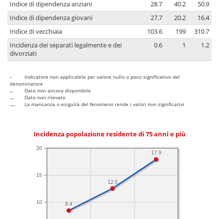
Indice di dipendenza anziani
28.7
40.2
50.9
Indice di dipendenza giovani
27.7
20.2
16.4
Indice di vecchiaia
103.6
199
310.7
Incidenza dei separati legalmente e dei
0.6
1
1.2
divorziati
-
Indicatore non applicabile per valore nullo o poco significativo del
denominatore
..
Dato non ancora disponibile
...
Dato non rilevato
....
La mancanza o esiguità del fenomeno rende i valori non significativi
Incidenza popolazione residente di 75 anni e più
20
17.9
15
12.5
10
8.4