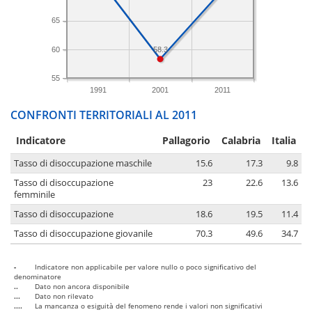
65
60
58.3
55
1991
2001
2011
CONFRONTI TERRITORIALI AL 2011
Indicatore
Pallagorio
Calabria
Italia
Tasso di disoccupazione maschile
15.6
17.3
9.8
Tasso di disoccupazione
23
22.6
13.6
femminile
Tasso di disoccupazione
18.6
19.5
11.4
Tasso di disoccupazione giovanile
70.3
49.6
34.7
-
Indicatore non applicabile per valore nullo o poco significativo del
denominatore
..
Dato non ancora disponibile
...
Dato non rilevato
....
La mancanza o esiguità del fenomeno rende i valori non significativi