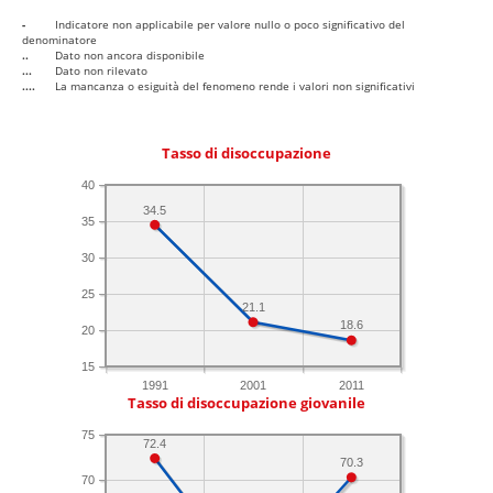
-
Indicatore non applicabile per valore nullo o poco significativo del
denominatore
..
Dato non ancora disponibile
...
Dato non rilevato
....
La mancanza o esiguità del fenomeno rende i valori non significativi
Tasso di disoccupazione
40
34.5
35
30
25
21.1
18.6
20
15
1991
2001
2011
Tasso di disoccupazione giovanile
75
72.4
70.3
70