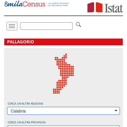
Vai
direttamente
a:
Contenuto
Ricerca
Toggle
navigation
.
PALLAGORIO
CERCA UN'ALTRA REGIONE
Calabria
CERCA UN'ALTRA PROVINCIA