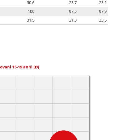
30.6
23.7
23.2
100
97.5
97.9
31.5
31.3
33.5
giovani 15-19 anni
[Ø]