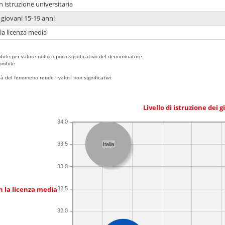
n istruzione universitaria
i giovani 15-19 anni
 la licenza media
bile per valore nullo o poco significativo del denominatore
nibile
 del fenomeno rende i valori non significativi
Livello di istruzione dei 
34.0
33.5
Italia
33.0
n la licenza media
32.5
32.0