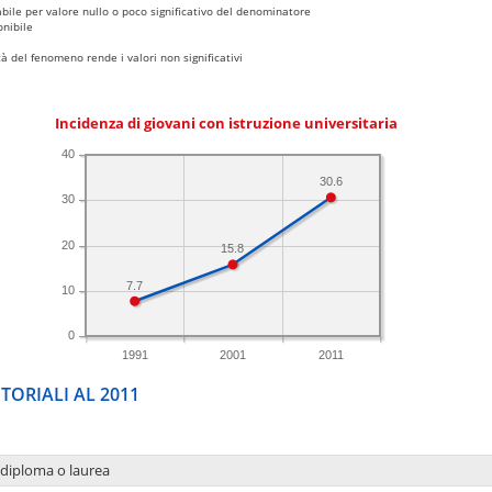
bile per valore nullo o poco significativo del denominatore
nibile
 del fenomeno rende i valori non significativi
Incidenza di giovani con istruzione universitaria
40
30.6
30
20
15.8
7.7
10
0
1991
2001
2011
TORIALI AL 2011
 diploma o laurea