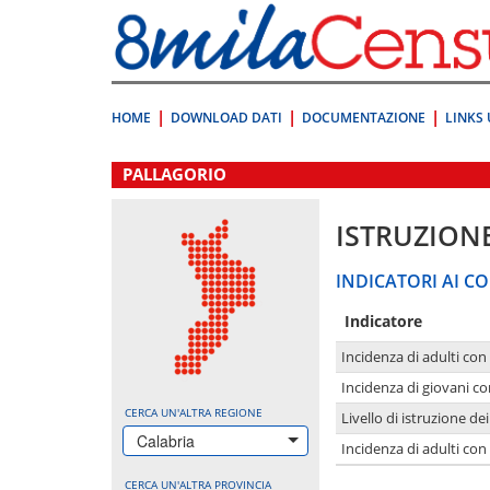
Vai
direttamente
a:
Contenuto
Ricerca
HOME
DOWNLOAD DATI
DOCUMENTAZIONE
LINKS 
.
PALLAGORIO
ISTRUZION
INDICATORI AI CO
Indicatore
Incidenza di adulti con
Incidenza di giovani co
CERCA UN'ALTRA REGIONE
Livello di istruzione de
Calabria
Incidenza di adulti con
CERCA UN'ALTRA PROVINCIA