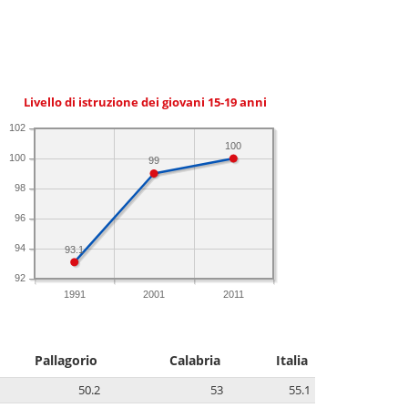
Livello di istruzione dei giovani 15-19 anni
102
100
100
99
98
96
94
93.1
92
1991
2001
2011
Pallagorio
Calabria
Italia
50.2
53
55.1