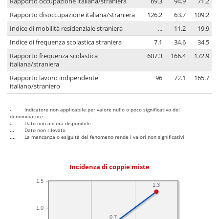
Rapporto occupazione italiana/straniera
69.3
94.9
71.2
Rapporto disoccupazione italiana/straniera
126.2
63.7
109.2
Indice di mobilità residenziale straniera
...
11.2
19.9
Indice di frequenza scolastica straniera
7.1
34.6
34.5
Rapporto frequenza scolastica
607.3
166.4
172.9
italiana/straniera
Rapporto lavoro indipendente
96
72.1
165.7
italiano/straniero
-
Indicatore non applicabile per valore nullo o poco significativo del
denominatore
..
Dato non ancora disponibile
...
Dato non rilevato
....
La mancanza o esiguità del fenomeno rende i valori non significativi
Incidenza di coppie miste
1.5
1.3
1.0
0.7