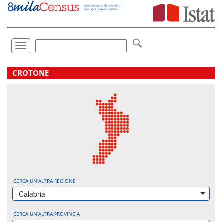
Vai
direttamente
a:
Contenuto
Ricerca
Toggle
navigation
.
CROTONE
CERCA UN'ALTRA REGIONE
Calabria
CERCA UN'ALTRA PROVINCIA