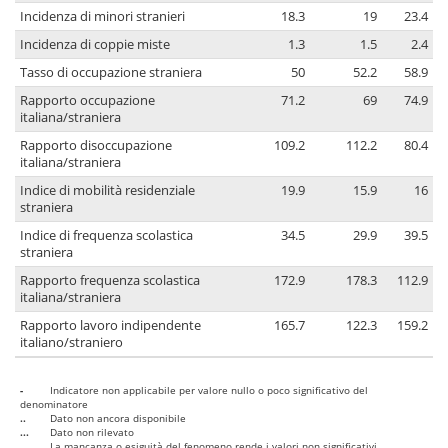
Incidenza di minori stranieri
18.3
19
23.4
Incidenza di coppie miste
1.3
1.5
2.4
Tasso di occupazione straniera
50
52.2
58.9
Rapporto occupazione
71.2
69
74.9
italiana/straniera
Rapporto disoccupazione
109.2
112.2
80.4
italiana/straniera
Indice di mobilità residenziale
19.9
15.9
16
straniera
Indice di frequenza scolastica
34.5
29.9
39.5
straniera
Rapporto frequenza scolastica
172.9
178.3
112.9
italiana/straniera
Rapporto lavoro indipendente
165.7
122.3
159.2
italiano/straniero
-
Indicatore non applicabile per valore nullo o poco significativo del
denominatore
..
Dato non ancora disponibile
...
Dato non rilevato
....
La mancanza o esiguità del fenomeno rende i valori non significativi