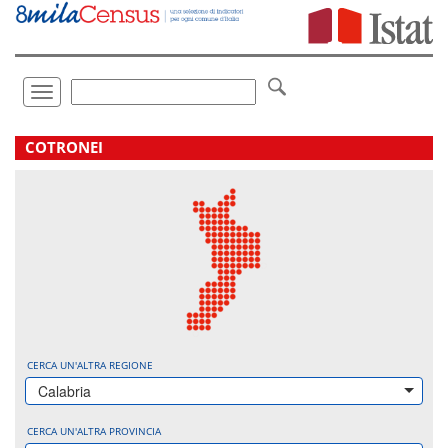
Vai
direttamente
a:
Contenuto
Ricerca
Toggle
navigation
.
COTRONEI
CERCA UN'ALTRA REGIONE
Calabria
CERCA UN'ALTRA PROVINCIA