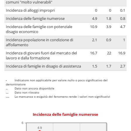
comuni "molto vulnerabili"
Incidenza di alloggi impropri
0
0
0.1
Incidenza delle famiglie numerose
4.9
1.8
0.8
Incidenza delle famiglie con potenziale
10.9
3.9
4.7
disagio economico
Incidenza popolazione in condizione di
2.1
0.9
1
affollamento
Incidenza di giovani fuori dal mercato del
16.7
22
16.9
lavoro e dalla formazione
Incidenza di famiglie in disagio di assistenza
1.5
1.7
2.7
-
Indicatore non applicabile per valore nullo o poco significativo del
denominatore
..
Dato non ancora disponibile
...
Dato non rilevato
....
La mancanza o esiguità del fenomeno rende i valori non significativi
Incidenza delle famiglie numerose
6
4.9