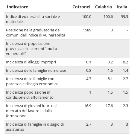
Indicatore
Cotronei
Calabria
Italia
Indice di vulnerabilità sociale e
100.0
100.6
99.3
materiale
Posizione nella graduatoria dei
1589
3
-
comuni dell'indice di vulnerabilità
Incidenza di popolazione
-
-
-
provinciale in comuni "molto
vulnerabili"
Incidenza di alloggi impropri
0.1
0.2
0.2
Incidenza delle famiglie numerose
0.8
1.6
1.4
Incidenza delle famiglie con
4.7
5.1
2.7
potenziale disagio economico
Incidenza popolazione in
1
1.5
1.5
condizione di affollamento
Incidenza di giovani fuori dal
16.9
17.6
12.3
mercato del lavoro e dalla
formazione
Incidenza di famiglie in disagio di
2.7
3
3
assistenza