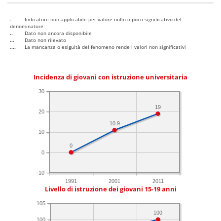
-
Indicatore non applicabile per valore nullo o poco significativo del
denominatore
..
Dato non ancora disponibile
...
Dato non rilevato
....
La mancanza o esiguità del fenomeno rende i valori non significativi
Incidenza di giovani con istruzione universitaria
30
19
20
10.9
10
0
0
-10
1991
2001
2011
Livello di istruzione dei giovani 15-19 anni
105
100
100