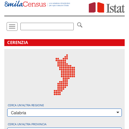
Vai
direttamente
a:
Contenuto
Ricerca
Toggle
navigation
.
CERENZIA
CERCA UN'ALTRA REGIONE
Calabria
CERCA UN'ALTRA PROVINCIA