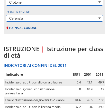
Crotone
CERCA UN COMUNE
Cerenzia
TORNA AL COMUNE
ISTRUZIONE
|
Istruzione per classi
di età
INDICATORI AI CONFINI DEL 2011
Indicatore
1991
2001
2011
Incidenza di adulti con diploma o laurea
6.4
43.1
49.7
Incidenza di giovani con istruzione
0
10.9
19
universitaria
Livello di istruzione dei giovani 15-19 anni
84.6
96.6
100
Incidenza di adulti con la licenza media
37.2
34
39.3