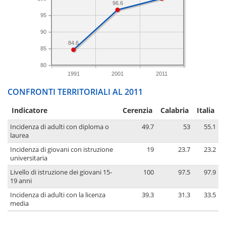
96.6
95
90
84.6
85
80
1991
2001
2011
CONFRONTI TERRITORIALI AL 2011
Indicatore
Cerenzia
Calabria
Italia
Incidenza di adulti con diploma o
49.7
53
55.1
laurea
Incidenza di giovani con istruzione
19
23.7
23.2
universitaria
Livello di istruzione dei giovani 15-
100
97.5
97.9
19 anni
Incidenza di adulti con la licenza
39.3
31.3
33.5
media